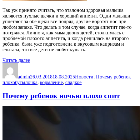
Так уж принято считать, что эталоном здоровья малыша
являются пухлые щечки и хороший аппетит. Одни малыши
уплетают за обе щеки все подряд, другие воротят нос при
любом запахе. Что делать в том случае, когда аппетит где-то
потерялся. Лично я, как мама двоих детей, столкнулась с
проблемой плохого аппетита, и когда решилась на второго
ребенка, была уже подготовлена к вкусовым капризам и
считала, что все дети не любят кушать.
«Плохой
Читать далее
Автор
аппетит
Опубликовано
Рубрики
у
admin
ребенка»
26.03.2018
18.08.2025
Новости
,
Почему ребенок
Метки
плохо
бутылочка
,
кормление
,
сладкое
Почему ребенок ночью плохо спит