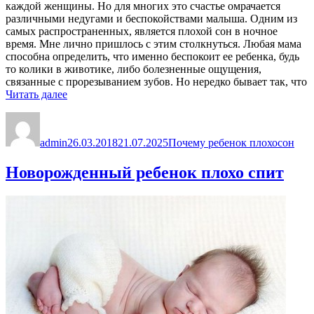
каждой женщины. Но для многих это счастье омрачается
различными недугами и беспокойствами малыша. Одним из
самых распространенных, является плохой сон в ночное
время. Мне лично пришлось с этим столкнуться. Любая мама
способна определить, что именно беспокоит ее ребенка, будь
то колики в животике, либо болезненные ощущения,
связанные с прорезыванием зубов. Но нередко бывает так, что
«Почему
Читать далее
ребенок
Автор
Опубликовано
Рубрики
Метки
ночью
плохо
admin
26.03.2018
21.07.2025
Почему ребенок плохо
сон
спит»
Новорожденный ребенок плохо спит