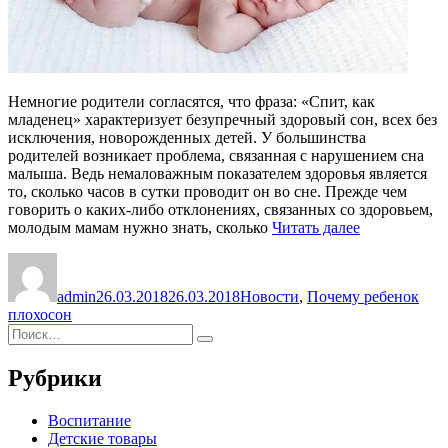
Немногие родители согласятся, что фраза: «Спит, как
младенец» характеризует безупречный здоровый сон, всех без
исключения, новорожденных детей. У большинства
родителей возникает проблема, связанная с нарушением сна
малыша. Ведь немаловажным показателем здоровья является
то, сколько часов в сутки проводит он во сне. Прежде чем
говорить о каких-либо отклонениях, связанных со здоровьем,
«Новорожде
молодым мамам нужно знать, сколько
Читать далее
ребенок
Автор
Опубликовано
Рубрики
плохо
спит»
admin
26.03.2018
26.03.2018
Новости
,
Почему ребенок
Метки
плохо
сон
Искать:
Поиск
Рубрики
Воспитание
Детские товары