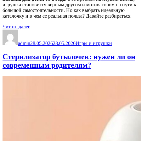
игрушка становится верным другом и мотиватором на пути к
большой самостоятельности. Но как выбрать идеальную
каталочку и в чем ее реальная польза? Давайте разбираться.
«Каталка
Читать далее
Автор
для
Опубликовано
Рубрики
детей
admin
от
28.05.2026
28.05.2026
Игры и игрушки
1
года:
Стерилизатор бутылочек: нужен ли он
Первый
современным родителям?
шаг
к
самостоятельности
и
уверенности»