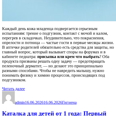
Каждый день кожа младенца подвергается серьезным
испытаниям: трение о подгузник, контакт с мочой и калом,
перегрев в складочках. Неудивительно, что покраснения,
опрелости и потница — частые гости в первые месяцы жизни.
В аптечке родителей обязательно есть средства для защиты, но
главный вопрос, который вызывает споры на форумах и в
кабинете педиатра:
присыпка или крем что выбрать
? Оба
продукта призваны решать одну задачу — предотвращать
пеленочный дерматит, — но делают это принципиально
разными способами. Чтобы не навредить малышу, нужно
понимать физику и химию процессов, происходящих под
подгузником.
«Присыпка
Читать далее
Автор
или
Опубликовано
Рубрики
крем:
admin
что
16.06.2026
16.06.2026
Гигиена
выбрать
для
Каталка для детей от 1 года: Первый