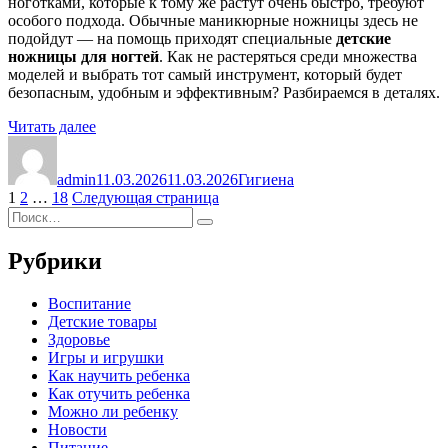
ноготками, которые к тому же растут очень быстро, требуют
особого подхода. Обычные маникюрные ножницы здесь не
подойдут — на помощь приходят специальные
детские
ножницы для ногтей
. Как не растеряться среди множества
моделей и выбрать тот самый инструмент, который будет
безопасным, удобным и эффективным? Разбираемся в деталях.
«Детские
Читать далее
Автор
ножницы
Опубликовано
Рубрики
для
admin
ногтей:
11.03.2026
11.03.2026
Гигиена
Пагинация
Страница
Страница
Страница
1
2
…
18
Следующая страница
выбираем
Искать:
безопасный
записей
Поиск
инструмент
для
Рубрики
нежных
пальчиков»
Воспитание
Детские товары
Здоровье
Игры и игрушки
Как научить ребенка
Как отучить ребенка
Можно ли ребенку
Новости
Питание