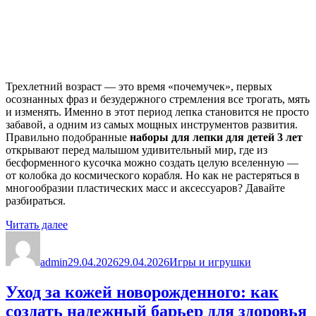
Трехлетний возраст — это время «почемучек», первых
осознанных фраз и безудержного стремления все трогать, мять
и изменять. Именно в этот период лепка становится не просто
забавой, а одним из самых мощных инструментов развития.
Правильно подобранные
наборы для лепки для детей 3 лет
открывают перед малышом удивительный мир, где из
бесформенного кусочка можно создать целую вселенную —
от колобка до космического корабля. Но как не растеряться в
многообразии пластических масс и аксессуаров? Давайте
разбираться.
«Наборы
Читать далее
Автор
для
Опубликовано
Рубрики
лепки
admin
для
29.04.2026
29.04.2026
Игры и игрушки
детей
3
Уход за кожей новорожденного: как
лет:
создать надежный барьер для здоровья
Волшебство