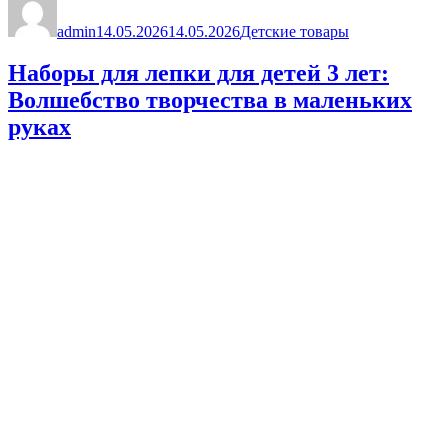
нужен
admin
ли
14.05.2026
14.05.2026
Детские товары
он
современным
Наборы для лепки для детей 3 лет:
родителям?»
Волшебство творчества в маленьких
руках