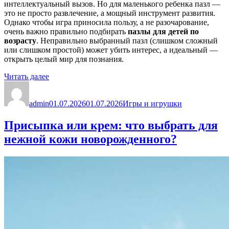
интеллектуальный вызов. Но для маленького ребенка пазл —
это не просто развлечение, а мощный инструмент развития.
Однако чтобы игра приносила пользу, а не разочарование,
очень важно правильно подбирать
пазлы для детей по
возрасту
. Неправильно выбранный пазл (слишком сложный
или слишком простой) может убить интерес, а идеальный —
открыть целый мир для познания.
«Пазлы
Читать далее
Автор
для
Опубликовано
Рубрики
детей
admin
по
01.07.2026
01.07.2026
Игры и игрушки
возрасту:
Собираем
Присыпка или крем: что выбрать для
картину
нежной кожи новорожденного?
мира
шаг
за
шагом»