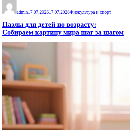
Автор
выбрать
Опубликовано
Рубрики
спортивную
admin
секцию
17.07.2026
17.07.2026
Физкультура и спорт
для
ребенка:
Пазлы для детей по возрасту:
пошаговое
Собираем картину мира шаг за шагом
руководство
для
родителей»