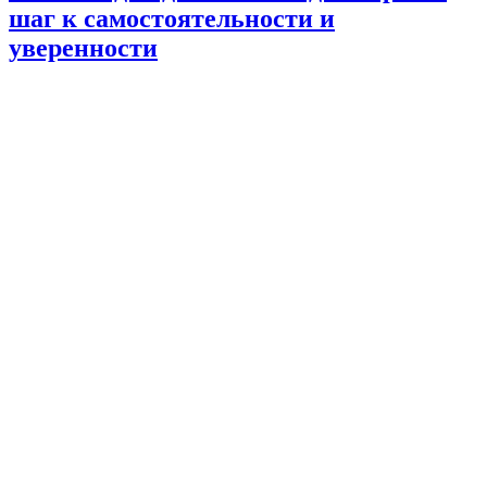
нежной
шаг к самостоятельности и
кожи
новорожденного?»
уверенности