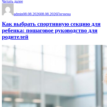
«Пена
Читать далее
Автор
для
Опубликовано
Рубрики
ванны
admin
развлечет:
08.08.2026
08.08.2026
Гигиена
выбираем
идеальное
Как выбрать спортивную секцию для
средство
ребенка: пошаговое руководство для
для
веселого
родителей
купания»