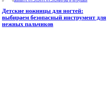
admin
детей:
31.03.2026
31.03.2026
Игры и игрушки
Первые
шаги
Детские ножницы для ногтей:
в
выбираем безопасный инструмент для
мире
звуков
нежных пальчиков
и
гармонии»