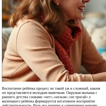
Воспитание ребёнка процесс не такой уж и сложный, каким
он представляется молодым мамочкам. Окружая малыша с
раннего детства словами «нет»,»нельзя»,»не трогай» у
маленького ребёнка формируется негативное восприятие
действительности. Ведь его интерес к совершенно новому