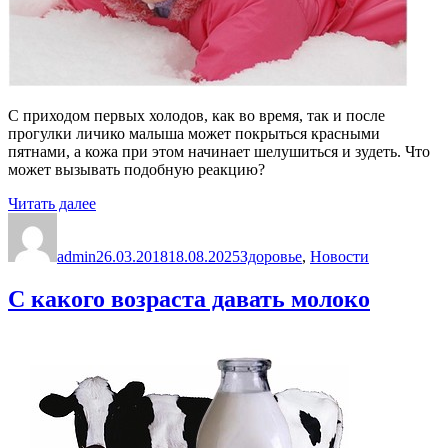
С приходом первых холодов, как во время, так и после
прогулки личико малыша может покрыться красными
пятнами, а кожа при этом начинает шелушиться и зудеть. Что
может вызывать подобную реакцию?
«Детская
Читать далее
Автор
аллергия
Опубликовано
Рубрики
на
admin
холод»
26.03.2018
18.08.2025
Здоровье
,
Новости
С какого возраста давать молоко