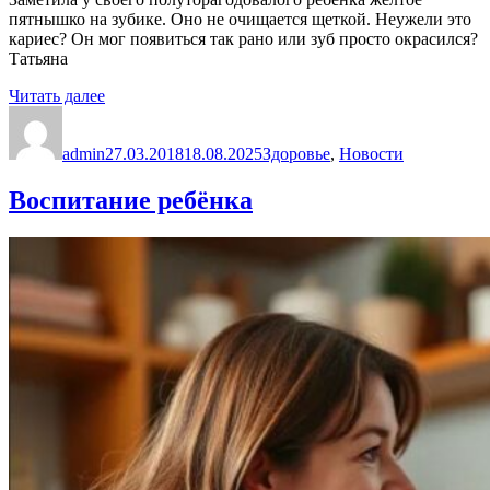
пятнышко на зубике. Оно не очищается щеткой. Неужели это
кариес? Он мог появиться так рано или зуб просто окрасился?
Татьяна
«О
Читать далее
Автор
желтом
Опубликовано
Рубрики
пятнышке
admin
у
27.03.2018
18.08.2025
Здоровье
,
Новости
малыша
1,5
Воспитание ребёнка
лет
на
зубе»