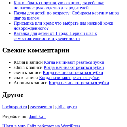
Как выбрать спортивную секцию для ребенка:
пошаговое руководство для родителей
Пазлы для детей по возрасту: Собираем картину мира
шаг за шагом
Присыпка или крем: что выбрать для нежной кожи
новорожденного?
Каталка для детей от 1 года: Первый шаг к
самостоятельности и уверенности
Свежие комментарии
Юлия
к записи
Когда начинают резаться зубки
admin
к записи
Когда начинают резаться зубки
света
к записи
Когда начинают резаться зубки
яна
к записи
Когда начинают резаться зубки
Аноним
к записи
Когда начинают резаться зубки
Другое
hochusport.ru
|
zasevaem.ru
|
girlhappy.ru
Разработчик:
danilik.ru
Шаги в мир
Сайт работает на WordPress