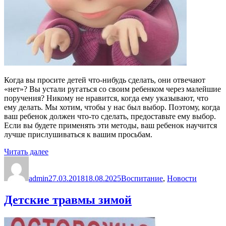
Когда вы просите детей что-нибудь сделать, они отвечают
«нет»? Вы устали ругаться со своим ребенком через малейшие
поручения? Никому не нравится, когда ему указывают, что
ему делать. Мы хотим, чтобы у нас был выбор. Поэтому, когда
ваш ребенок должен что-то сделать, предоставьте ему выбор.
Если вы будете применять эти методы, ваш ребенок научится
лучше прислушиваться к вашим просьбам.
«Как
Читать далее
Автор
общаться
Опубликовано
Рубрики
с
admin
ребенком
27.03.2018
18.08.2025
Воспитание
,
Новости
так,
чтобы
Детские травмы зимой
он
слушался?»