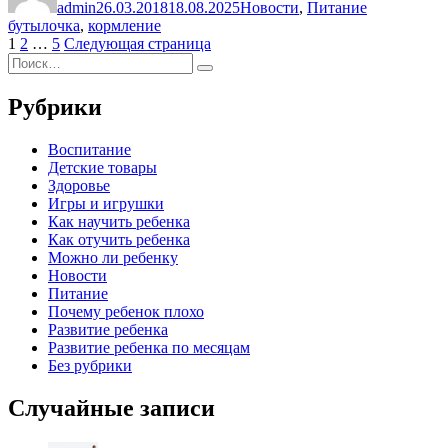
admin
давать
26.03.2018
18.08.2025
Новости
,
Питание
бутылочка
,
кормление
молоко»
Пагинация
Страница
Страница
Страница
1
2
…
5
Следующая страница
Искать:
записей
Поиск
Рубрики
Воспитание
Детские товары
Здоровье
Игры и игрушки
Как научить ребенка
Как отучить ребенка
Можно ли ребенку
Новости
Питание
Почему ребенок плохо
Развитие ребенка
Развитие ребенка по месяцам
Без рубрики
Случайные записи