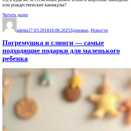
или рождественские каникулы?
«Детские
Читать далее
Автор
травмы
Опубликовано
Рубрики
зимой»
admin
27.03.2018
18.08.2025
Здоровье
,
Новости
Погремушка и слинги — самые
подходящие подарки для маленького
ребенка