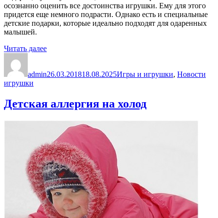
осознанно оценить все достоинства игрушки. Ему для этого
придется еще немного подрасти. Однако есть и специальные
детские подарки, которые идеально подходят для одаренных
малышей.
«Погремушка
Читать далее
Автор
и
Опубликовано
Рубрики
Ме
слинги
admin
—
26.03.2018
18.08.2025
Игры и игрушки
,
Новости
игрушки
самые
подходящие
подарки
Детская аллергия на холод
для
маленького
ребенка»