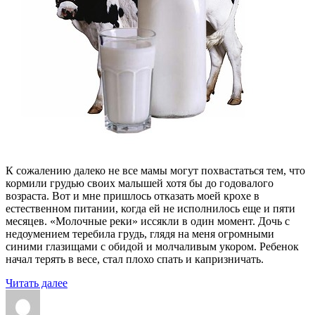
К сожалению далеко не все мамы могут похвастаться тем, что
кормили грудью своих малышей хотя бы до годовалого
возраста. Вот и мне пришлось отказать моей крохе в
естественном питании, когда ей не исполнилось еще и пяти
месяцев. «Молочные реки» иссякли в один момент. Дочь с
недоумением теребила грудь, глядя на меня огромными
синими глазищами с обидой и молчаливым укором. Ребенок
начал терять в весе, стал плохо спать и капризничать.
«С
Читать далее
Автор
какого
Опубликовано
Рубрики
Метки
возраста