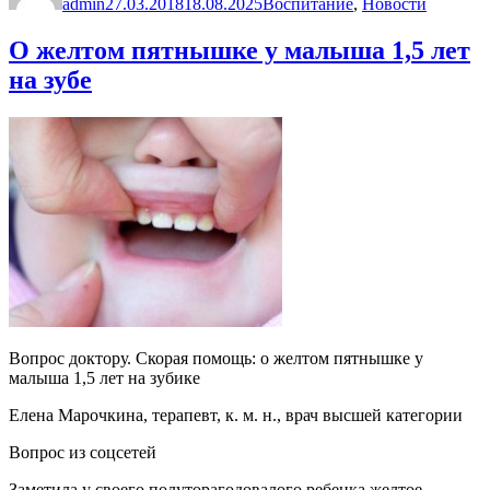
admin
детский
27.03.2018
18.08.2025
Воспитание
,
Новости
сад
или
О желтом пятнышке у малыша 1,5 лет
нет»
на зубе
Вопрос доктору. Скорая помощь: о желтом пятнышке у
малыша 1,5 лет на зубике
Елена Марочкина, терапевт, к. м. н., врач высшей категории
Вопрос из соцсетей
Заметила у своего полуторагодовалого ребенка желтое