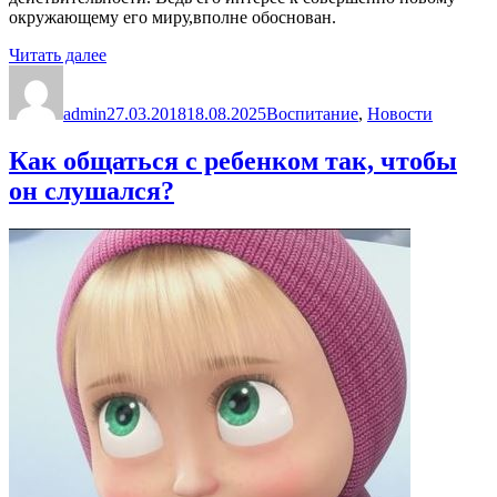
окружающему его миру,вполне обоснован.
«Воспитание
Читать далее
Автор
ребёнка»
Опубликовано
Рубрики
admin
27.03.2018
18.08.2025
Воспитание
,
Новости
Как общаться с ребенком так, чтобы
он слушался?