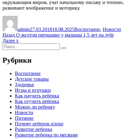
окружающим миром, учат начальному письму и чтению,
развивают воображение и моторику.
Автор
Опубликовано
Рубрики
admin
27.03.2018
18.08.2025
Воспитание
,
Новости
Навигация
Предыдущая
Назад
О желтом пятнышке у малыша 1,5 лет на зубе
запись:
Следующая
Далее
x
по
Искать:
запись:
Поиск
записям
Рубрики
Воспитание
Детские товары
Здоровье
Игры и игрушки
Как научить ребенка
Как отучить ребенка
Можно ли ребенку
Новости
Питание
Почему ребенок плохо
Развитие ребенка
Развитие ребенка по месяцам