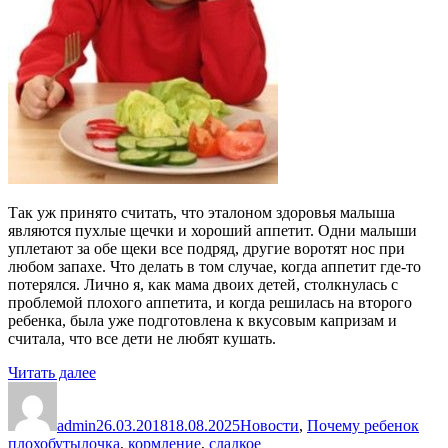
Так уж принято считать, что эталоном здоровья малыша
являются пухлые щечки и хороший аппетит. Одни малыши
уплетают за обе щеки все подряд, другие воротят нос при
любом запахе. Что делать в том случае, когда аппетит где-то
потерялся. Лично я, как мама двоих детей, столкнулась с
проблемой плохого аппетита, и когда решилась на второго
ребенка, была уже подготовлена к вкусовым капризам и
считала, что все дети не любят кушать.
«Плохой
Читать далее
Автор
аппетит
Опубликовано
Рубрики
у
admin
ребенка»
26.03.2018
18.08.2025
Новости
,
Почему ребенок
Метки
плохо
бутылочка
,
кормление
,
сладкое