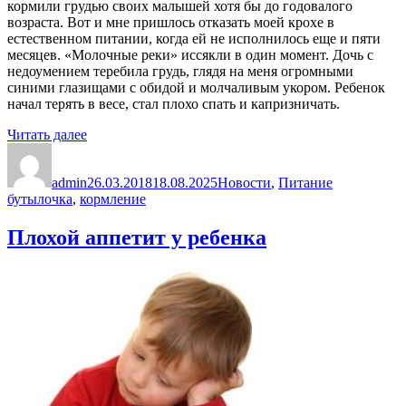
кормили грудью своих малышей хотя бы до годовалого
возраста. Вот и мне пришлось отказать моей крохе в
естественном питании, когда ей не исполнилось еще и пяти
месяцев. «Молочные реки» иссякли в один момент. Дочь с
недоумением теребила грудь, глядя на меня огромными
синими глазищами с обидой и молчаливым укором. Ребенок
начал терять в весе, стал плохо спать и капризничать.
«С
Читать далее
Автор
какого
Опубликовано
Рубрики
Метки
возраста
admin
давать
26.03.2018
18.08.2025
Новости
,
Питание
бутылочка
,
кормление
молоко»
Плохой аппетит у ребенка