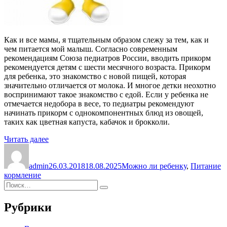
Как и все мамы, я тщательным образом слежу за тем, как и
чем питается мой малыш. Согласно современным
рекомендациям Союза педиатров России, вводить прикорм
рекомендуется детям с шести месячного возраста. Прикорм
для ребенка, это знакомство с новой пищей, которая
значительно отличается от молока. И многое детки неохотно
воспринимают такое знакомство с едой. Если у ребенка не
отмечается недобора в весе, то педиатры рекомендуют
начинать прикорм с однокомпонентных блюд из овощей,
таких как цветная капуста, кабачок и брокколи.
«В
Читать далее
Автор
каком
Опубликовано
Рубрики
М
возрасте
admin
можно
26.03.2018
18.08.2025
Можно ли ребенку
,
Питание
кормление
давать
Искать:
ребенку
Поиск
банан»
Рубрики