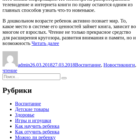
телевидение и интернета книги по праву остаются одним из
главных способов узнать что-то новенькое.
В дошкольном возрасте ребенок активно познает мир. То,
какое место в системе его ценностей займет книга, зависит во
многом от взрослых. Чтение не только прекрасное средство
для расширения кругозора, развития внимания и памяти, но и
«Что
возможность
Читать далее
читать
Автор
Опубликовано
Рубрики
Метки
детям
от
admin
26.03.2018
27.03.2018
Воспитание
,
Новости
книги
,
3
чтение
до
Искать:
7
Поиск
лет»
Рубрики
Воспитание
Детские товары
Здоровье
Игры и игрушки
Как научить ребенка
Как отучить ребенка
Можно ли ребенку