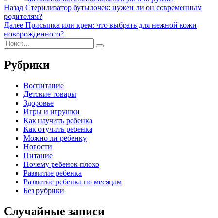
Навигация
Предыдущая
Назад
Стерилизатор бутылочек: нужен ли он современным
запись:
родителям?
по
Следующая
Далее
Присыпка или крем: что выбрать для нежной кожи
записям
запись:
новорожденного?
Искать:
Поиск
Рубрики
Воспитание
Детские товары
Здоровье
Игры и игрушки
Как научить ребенка
Как отучить ребенка
Можно ли ребенку
Новости
Питание
Почему ребенок плохо
Развитие ребенка
Развитие ребенка по месяцам
Без рубрики
Случайные записи