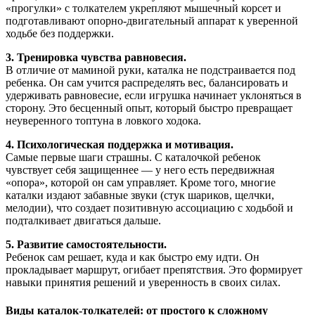
«прогулки» с толкателем укрепляют мышечный корсет и
подготавливают опорно-двигательный аппарат к уверенной
ходьбе без поддержки.
3. Тренировка чувства равновесия.
В отличие от маминой руки, каталка не подстраивается под
ребенка. Он сам учится распределять вес, балансировать и
удерживать равновесие, если игрушка начинает уклоняться в
сторону. Это бесценный опыт, который быстро превращает
неуверенного топтуна в ловкого ходока.
4. Психологическая поддержка и мотивация.
Самые первые шаги страшны. С каталочкой ребенок
чувствует себя защищеннее — у него есть передвижная
«опора», которой он сам управляет. Кроме того, многие
каталки издают забавные звуки (стук шариков, щелчки,
мелодии), что создает позитивную ассоциацию с ходьбой и
подталкивает двигаться дальше.
5. Развитие самостоятельности.
Ребенок сам решает, куда и как быстро ему идти. Он
прокладывает маршрут, огибает препятствия. Это формирует
навыки принятия решений и уверенность в своих силах.
Виды каталок-толкателей: от простого к сложному