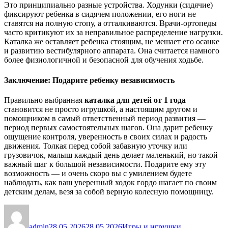
Это принципиально разные устройства. Ходунки (сидячие)
фиксируют ребенка в сидячем положении, его ноги не
ставятся на полную стопу, а отталкиваются. Врачи-ортопеды
часто критикуют их за неправильное распределение нагрузки.
Каталка же оставляет ребенка стоящим, не мешает его осанке
и развитию вестибулярного аппарата. Она считается намного
более физиологичной и безопасной для обучения ходьбе.
Заключение: Подарите ребенку независимость
Правильно выбранная
каталка для детей от 1 года
становится не просто игрушкой, а настоящим другом и
помощником в самый ответственный период развития —
период первых самостоятельных шагов. Она дарит ребенку
ощущение контроля, уверенность в своих силах и радость
движения. Толкая перед собой забавную уточку или
грузовичок, малыш каждый день делает маленький, но такой
важный шаг к большой независимости. Подарите ему эту
возможность — и очень скоро вы с умилением будете
наблюдать, как ваш уверенный ходок гордо шагает по своим
детским делам, везя за собой верную колесную помощницу.
Автор
Опубликовано
Рубрики
admin
28.05.2026
28.05.2026
Игры и игрушки