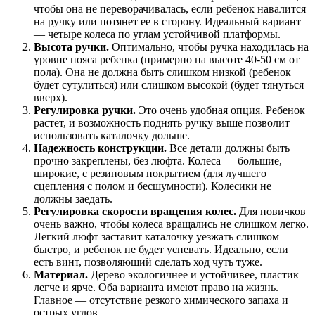
чтобы она не переворачивалась, если ребенок навалится
на ручку или потянет ее в сторону. Идеальный вариант
— четыре колеса по углам устойчивой платформы.
Высота ручки.
Оптимально, чтобы ручка находилась на
уровне пояса ребенка (примерно на высоте 40-50 см от
пола). Она не должна быть слишком низкой (ребенок
будет сутулиться) или слишком высокой (будет тянуться
вверх).
Регулировка ручки.
Это очень удобная опция. Ребенок
растет, и возможность поднять ручку выше позволит
использовать каталочку дольше.
Надежность конструкции.
Все детали должны быть
прочно закреплены, без люфта. Колеса — большие,
широкие, с резиновым покрытием (для лучшего
сцепления с полом и бесшумности). Колесики не
должны заедать.
Регулировка скорости вращения колес.
Для новичков
очень важно, чтобы колеса вращались не слишком легко.
Легкий люфт заставит каталочку уезжать слишком
быстро, и ребенок не будет успевать. Идеально, если
есть винт, позволяющий сделать ход чуть туже.
Материал.
Дерево экологичнее и устойчивее, пластик
легче и ярче. Оба варианта имеют право на жизнь.
Главное — отсутствие резкого химического запаха и
острых углов.