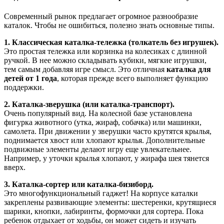
Современный рынок предлагает огромное разнообразие
каталок. Чтобы не ошибиться, полезно знать основные типы.
1. Классическая каталка-тележка (толкатель без игрушек).
Это простая тележка или корзинка на колесиках с длинной
ручкой. В нее можно складывать кубики, мягкие игрушки,
тем самым добавляя игре смысл. Это отличная
каталка для
детей от 1 года
, которая прежде всего выполняет функцию
поддержки.
2. Каталка-зверушка (или каталка-транспорт).
Очень популярный вид. На колесной базе установлена
фигурка животного (утка, жираф, собачка) или машинки,
самолета. При движении у зверушки часто крутятся крылья,
поднимается хвост или хлопают крылья. Дополнительные
подвижные элементы делают игру еще увлекательнее.
Например, у уточки крылья хлопают, у жирафа шея тянется
вверх.
3. Каталка-сортер или каталка-бизиборд.
Это многофункциональный гаджет! На корпусе каталки
закреплены развивающие элементы: шестеренки, крутящиеся
шарики, кнопки, лабиринты, формочки для сортера. Пока
ребенок отдыхает от ходьбы, он может сидеть и изучать