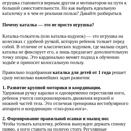
игрушка становится верным другом и мотиватором на пути к
большой самостоятельности. Но как выбрать идеальную
каталочку и в чем ее реальная польза? Давайте разбираться.
Почему каталка — это не просто игрушка?
Каталка-толкатель (или каталка-ходунок) — это игрушка на
колесиках с удобной ручкой, которую ребенок толкает перед
собой. В отличие от классических ходунков, где малыш сидит,
каталка не фиксирует его, а лишь предлагает дополнительную
точку опоры. Это кардинально меняет подход к обучению
ходьбе и приносит колоссальную пользу.
Правильно подобранная
каталка для детей от 1 года
решает
сразу несколько важнейших задач развития:
1. Развитие крупной моторики и координации.
Удерживая ручку каралки и одновременно переставляя ноги,
ребенок учится синхронизировать движения верхней и
нижней частей тела. Это отличная тренировка вестибулярного
аппарата и координации «глаз-рука-нога».
2. Формирование правильной осанки и мышц ног.
Чтобы толкать каталочку, ребенок вынужден держать спинку
прямо, а ноги ставить на полную стопу. Регулярные