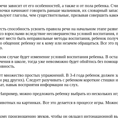
ечи зависит от его особенностей, а также и от пола ребенка. Сч
евочки начинают говорить раньше мальчиков, их словарный запас
ьзуют глаголы, чем существительные, призывая совершить какое-
 есть способность усвоить правила речи на начальном этапе разв
со взрослыми вследствие несовершенства условий воспитания, 
еют место быть неправильные методы воспитания, ребенок получ
о общения: ребенку не к кому или незачем обращаться. Все это 
о.
ом случае будет изменение условий воспитания ребенка. В оста
ения в школе, тогда уже невозможно будет обойтись без помощи
ивность.
ет множество простых упражнений. В 3-4 года ребенок должен 
] и ряд других). Следует разучивать с ребенком короткие стишки 
рат, навык восприятия информации на слух.
апример, можно предложить ребенку выбрать из нескольких игруш
вотных на картинках. Все это делается в процессе игры. Можно
ткому произношению звуков, чтобы он овладел интонационной в