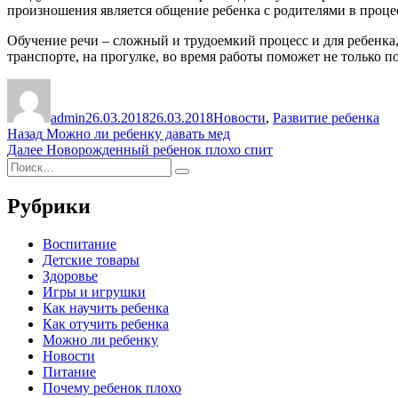
произношения является общение ребенка с родителями в проце
Обучение речи – сложный и трудоемкий процесс и для ребенка, 
транспорте, на прогулке, во время работы поможет не только
Автор
Опубликовано
Рубрики
admin
26.03.2018
26.03.2018
Новости
,
Развитие ребенка
Навигация
Предыдущая
Назад
Можно ли ребенку давать мед
запись:
Следующая
Далее
Новорожденный ребенок плохо спит
по
Искать:
запись:
Поиск
записям
Рубрики
Воспитание
Детские товары
Здоровье
Игры и игрушки
Как научить ребенка
Как отучить ребенка
Можно ли ребенку
Новости
Питание
Почему ребенок плохо