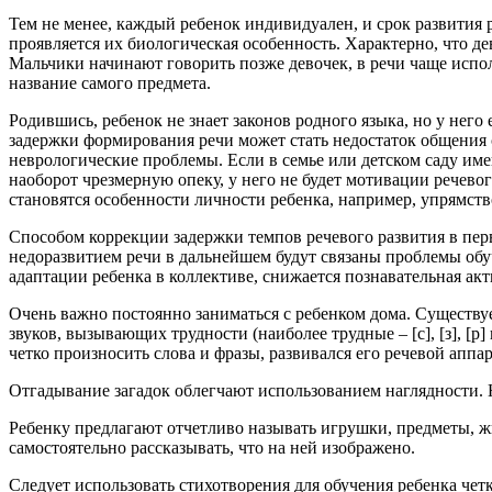
Тем не менее, каждый ребенок индивидуален, и срок развития р
проявляется их биологическая особенность. Характерно, что д
Мальчики начинают говорить позже девочек, в речи чаще испол
название самого предмета.
Родившись, ребенок не знает законов родного языка, но у него
задержки формирования речи может стать недостаток общения 
неврологические проблемы. Если в семье или детском саду им
наоборот чрезмерную опеку, у него не будет мотивации речевог
становятся особенности личности ребенка, например, упрямств
Способом коррекции задержки темпов речевого развития в перв
недоразвитием речи в дальнейшем будут связаны проблемы обуч
адаптации ребенка в коллективе, снижается познавательная акт
Очень важно постоянно заниматься с ребенком дома. Существу
звуков, вызывающих трудности (наиболее трудные – [с], [з], [р
четко произносить слова и фразы, развивался его речевой аппа
Отгадывание загадок облегчают использованием наглядности. Н
Ребенку предлагают отчетливо называть игрушки, предметы, жи
самостоятельно рассказывать, что на ней изображено.
Следует использовать стихотворения для обучения ребенка че