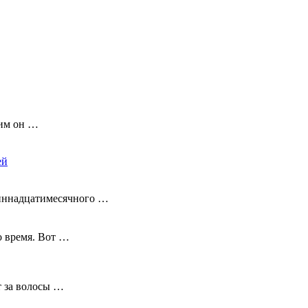
ким он …
ей
диннадцатимесячного …
о время. Вот …
т за волосы …