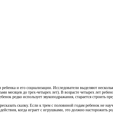
и ребенка и его социализации. Исследователи выделяют нескол
сьми месяцев до трех-четырех лет). В возрасте четырех лет ребен
ребенок редко использует
звукоподражания, старается строить пр
ересказать сказку. Если к трем с половиной годам ребенок не на
действия, когда играет с игрушками, это должно насторожить ро