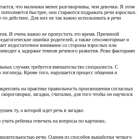
итается, что мальчики менее разговорчивы, чем девочки. В этом
 пополняется быстрее, они стараются подражать речи взрослых.
то действие. Для них не так важно использовать в речи
ития. И очень важно не пропустить это время. Причиной
педагогические ошибки родителей, а также сенсомоторные и
ает недостаточное внимание со стороны взрослых или
приводит к задержке темпов речевого развития. Реже факторами
льных случаях требуется вмешательство специалиста. С
 логопеда. Кроме того, нарушается процесс общения и
закреплять на практике правильность произношения согласных
и скороговорки, загадки, считалки, для того чтобы он научился
ек ту, о которой идет речь в загадке.
 учить ребенка отвечать на вопросы по картинке,
ыразительностью речи. Одним из способов выработки четкого