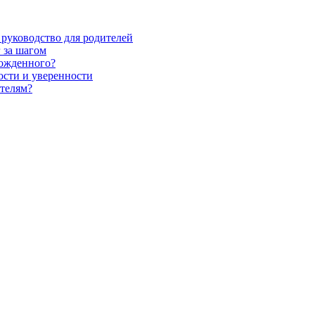
 руководство для родителей
 за шагом
рожденного?
ности и уверенности
телям?