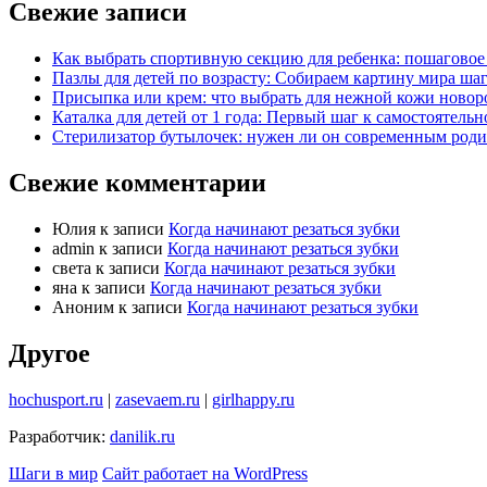
Свежие записи
Как выбрать спортивную секцию для ребенка: пошаговое
Пазлы для детей по возрасту: Собираем картину мира шаг
Присыпка или крем: что выбрать для нежной кожи ново
Каталка для детей от 1 года: Первый шаг к самостоятель
Стерилизатор бутылочек: нужен ли он современным роди
Свежие комментарии
Юлия
к записи
Когда начинают резаться зубки
admin
к записи
Когда начинают резаться зубки
света
к записи
Когда начинают резаться зубки
яна
к записи
Когда начинают резаться зубки
Аноним
к записи
Когда начинают резаться зубки
Другое
hochusport.ru
|
zasevaem.ru
|
girlhappy.ru
Разработчик:
danilik.ru
Шаги в мир
Сайт работает на WordPress