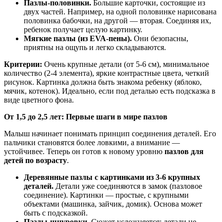
Пазлы-половинки.
Большие карточки, состоящие из
двух частей. Например, на одной половинке нарисована
половинка бабочки, на другой — вторая. Соединяя их,
ребенок получает целую картинку.
Мягкие пазлы (из EVA-пены).
Они безопасны,
приятны на ощупь и легко складываются.
Критерии:
Очень крупные детали (от 5-6 см), минимальное
количество (2-4 элемента), яркие контрастные цвета, четкий
рисунок. Картинка должна быть знакома ребенку (яблоко,
мячик, котенок). Идеально, если под деталью есть подсказка в
виде цветного фона.
От 1,5 до 2,5 лет: Первые шаги в мире пазлов
Малыш начинает понимать принцип соединения деталей. Его
пальчики становятся более ловкими, а внимание —
устойчивее. Теперь он готов к новому уровню
пазлов для
детей по возрасту
.
Деревянные пазлы с картинками из 3-6 крупных
деталей.
Детали уже соединяются в замок (пазловое
соединение). Картинки — простые, с крупными
объектами (машинка, зайчик, домик). Основа может
быть с подсказкой.
Пазлы-шнуровки.
Сюжет усложняется: детали не