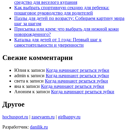
средство для веселого купания
Как выбрать спортивную секцию для ребенка:
пошаговое руководство для родителей
Пазлы для детей по возрасту: Собираем картину мира
шаг за шагом
Присыпка или крем: что выбрать для нежной кожи
новорожденного?
Каталка для детей от 1 года: Первый шаг к
самостоятельности и уверенности
Свежие комментарии
Юлия
к записи
Когда начинают резаться зубки
admin
к записи
Когда начинают резаться зубки
света
к записи
Когда начинают резаться зубки
яна
к записи
Когда начинают резаться зубки
Аноним
к записи
Когда начинают резаться зубки
Другое
hochusport.ru
|
zasevaem.ru
|
girlhappy.ru
Разработчик:
danilik.ru