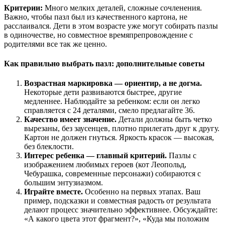
Критерии:
Много мелких деталей, сложные сочленения.
Важно, чтобы пазл был из качественного картона, не
расслаивался. Дети в этом возрасте уже могут собирать пазлы
в одиночестве, но совместное времяпрепровождение с
родителями все так же ценно.
Как правильно выбрать пазл: дополнительные советы
Возрастная маркировка — ориентир, а не догма.
Некоторые дети развиваются быстрее, другие
медленнее. Наблюдайте за ребенком: если он легко
справляется с 24 деталями, смело предлагайте 36.
Качество имеет значение.
Детали должны быть четко
вырезаны, без заусенцев, плотно прилегать друг к другу.
Картон не должен гнуться. Яркость красок — высокая,
без блеклости.
Интерес ребенка — главный критерий.
Пазлы с
изображением любимых героев (кот Леопольд,
Чебурашка, современные персонажи) собираются с
большим энтузиазмом.
Играйте вместе.
Особенно на первых этапах. Ваш
пример, подсказки и совместная радость от результата
делают процесс значительно эффективнее. Обсуждайте:
«А какого цвета этот фрагмент?», «Куда мы положим