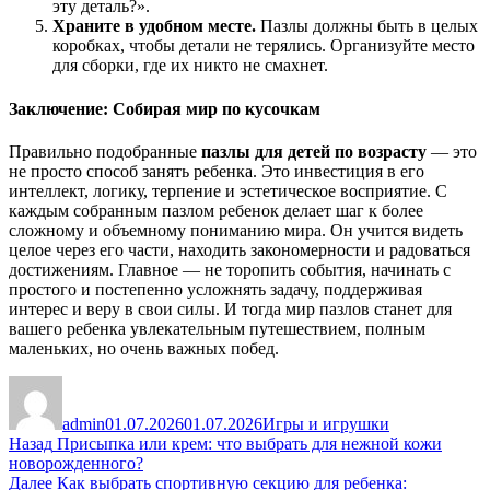
эту деталь?».
Храните в удобном месте.
Пазлы должны быть в целых
коробках, чтобы детали не терялись. Организуйте место
для сборки, где их никто не смахнет.
Заключение: Собирая мир по кусочкам
Правильно подобранные
пазлы для детей по возрасту
— это
не просто способ занять ребенка. Это инвестиция в его
интеллект, логику, терпение и эстетическое восприятие. С
каждым собранным пазлом ребенок делает шаг к более
сложному и объемному пониманию мира. Он учится видеть
целое через его части, находить закономерности и радоваться
достижениям. Главное — не торопить события, начинать с
простого и постепенно усложнять задачу, поддерживая
интерес и веру в свои силы. И тогда мир пазлов станет для
вашего ребенка увлекательным путешествием, полным
маленьких, но очень важных побед.
Автор
Опубликовано
Рубрики
admin
01.07.2026
01.07.2026
Игры и игрушки
Навигация
Предыдущая
Назад
Присыпка или крем: что выбрать для нежной кожи
запись:
новорожденного?
по
Следующая
Далее
Как выбрать спортивную секцию для ребенка: