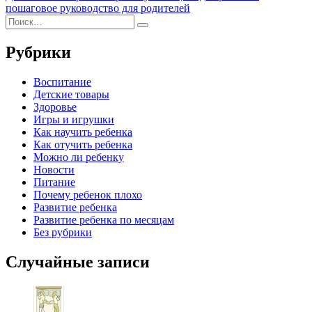
записям
запись:
пошаговое руководство для родителей
Искать:
Поиск
Рубрики
Воспитание
Детские товары
Здоровье
Игры и игрушки
Как научить ребенка
Как отучить ребенка
Можно ли ребенку
Новости
Питание
Почему ребенок плохо
Развитие ребенка
Развитие ребенка по месяцам
Без рубрики
Случайные записи