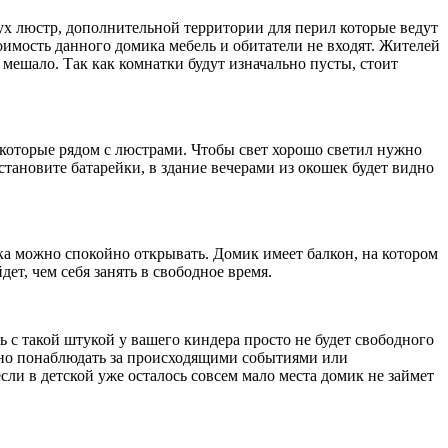
вух люстр, дополнительной территории для перил которые ведут
имость данного домика мебель и обитатели не входят. Жителей
 мешало. Так как комнатки будут изначально пусты, стоит
, которые рядом с люстрами. Чтобы свет хорошо светил нужно
тановите батарейки, в здание вечерами из окошек будет видно
ка можно спокойно открывать. Домик имеет балкон, на котором
ет, чем себя занять в свободное время.
дь с такой штукой у вашего киндера просто не будет свободного
есно понаблюдать за происходящими событиями или
если в детской уже осталось совсем мало места домик не займет