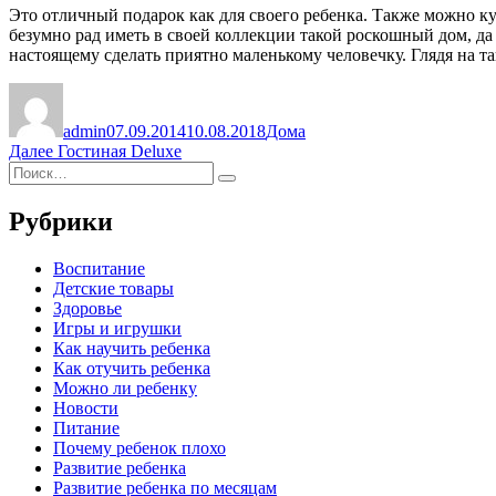
Это отличный подарок как для своего ребенка. Также можно куп
безумно рад иметь в своей коллекции такой роскошный дом, да 
настоящему сделать приятно маленькому человечку. Глядя на та
Автор
Опубликовано
Рубрики
admin
07.09.2014
10.08.2018
Дома
Навигация
Следующая
Далее
Гостиная Deluxe
Искать:
запись:
по
Поиск
записям
Рубрики
Воспитание
Детские товары
Здоровье
Игры и игрушки
Как научить ребенка
Как отучить ребенка
Можно ли ребенку
Новости
Питание
Почему ребенок плохо
Развитие ребенка
Развитие ребенка по месяцам