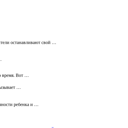
ители останавливают свой …
…
о время. Вот …
вызывает …
чности ребенка и …