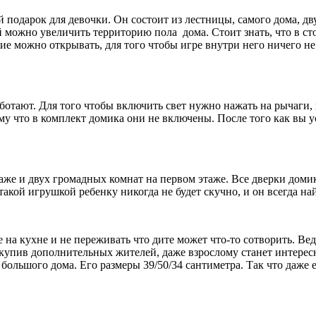
й подарок для девочки. Он состоит из лестницы, самого дома, д
 можно увеличить территорию пола дома. Стоит знать, что в сто
ние можно открывать, для того чтобы игре
внутри него ничего не
работают. Для того чтобы включить свет нужно нажать на рычаги
у что в комплект домика они не включены. После того как вы ус
аже и двух громадных комнат на первом этаже. Все дверки доми
кой игрушкой ребенку никогда не будет скучно, и он всегда найд
е на кухне и не переживать что дите может что-то сотворить. Ве
А купив дополнительных жителей, даже взрослому станет интер
 большого дома. Его размеры 39/50/34 сантиметра. Так что даже 