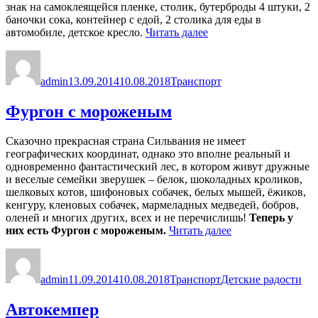
знак на самоклеящейся пленке, столик, бутерброды 4 штуки, 2
баночки сока, контейнер с едой, 2 столика для еды в
«Семейный
автомобиле, детское кресло.
Читать далее
автомобиль»
Автор
Опубликовано
Рубрики
admin
13.09.2014
10.08.2018
Транспорт
Фургон с мороженым
Сказочно прекрасная страна Сильвания не имеет
географических координат, однако это вполне реальный и
одновременно фантастический лес, в котором живут дружные
и веселые семейки зверушек – белок, шоколадных кроликов,
шелковых котов, шифоновых собачек, белых мышей, ёжиков,
кенгуру, кленовых собачек, мармеладных медведей, бобров,
оленей и многих других, всех и не перечислишь!
Теперь у
«Фургон
них есть Фургон с мороженым.
Читать далее
с
Автор
Опубликовано
Рубрики
Метки
мороженым»
admin
11.09.2014
10.08.2018
Транспорт
Детские радости
Автокемпер