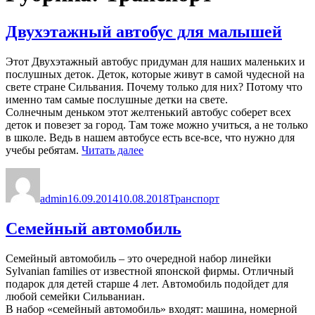
Двухэтажный автобус для малышей
Этот Двухэтажный автобус придуман для наших маленьких и
послушных деток. Деток, которые живут в самой чудесной на
свете стране Сильвания. Почему только для них? Потому что
именно там самые послушные детки на свете.
Солнечным деньком этот желтенький автобус соберет всех
деток и повезет за город. Там тоже можно учиться, а не только
в школе. Ведь в нашем автобусе есть все-все, что нужно для
«Двухэтажный
учебы ребятам.
Читать далее
автобус
Автор
Опубликовано
Рубрики
для
малышей»
admin
16.09.2014
10.08.2018
Транспорт
Семейный автомобиль
Семейный автомобиль – это очередной набор линейки
Sylvanian families от известной японской фирмы. Отличный
подарок для детей старше 4 лет. Автомобиль подойдет для
любой семейки Сильваниан.
В набор «семейный автомобиль» входят: машина, номерной