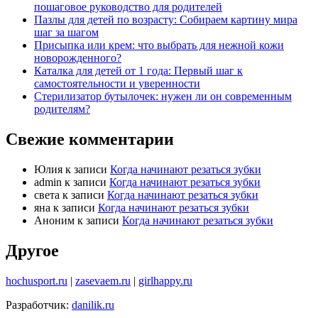
пошаговое руководство для родителей
Пазлы для детей по возрасту: Собираем картину мира
шаг за шагом
Присыпка или крем: что выбрать для нежной кожи
новорожденного?
Каталка для детей от 1 года: Первый шаг к
самостоятельности и уверенности
Стерилизатор бутылочек: нужен ли он современным
родителям?
Свежие комментарии
Юлия
к записи
Когда начинают резаться зубки
admin
к записи
Когда начинают резаться зубки
света
к записи
Когда начинают резаться зубки
яна
к записи
Когда начинают резаться зубки
Аноним
к записи
Когда начинают резаться зубки
Другое
hochusport.ru
|
zasevaem.ru
|
girlhappy.ru
Разработчик:
danilik.ru