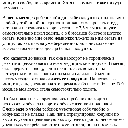
минутка свободного времени. Хотя из комнаты тоже никуда
не уйдешь.
В шесть месяцев ребенок обходился без ходунков, подползая к
любой устойчивой поверхности диван, стол кровать и т.д.,
вставал и передвигался вдоль стен, а с 7,5 месяцев он уже
самостоятельно начал ходить, а в 8 месяцев быстро и шустро
бегать. Конечно мне было немножко тяжело за ним бегать на
улице, так как я была уже беременной, но я нисколько не
жалею о том что посадила ребенка в ходунки.
Что касается доченьки, так она наоборот не торопилась в
развитии, развивалась по всем медицинским нормам. В месяц
стала держать голову, в четыре пыталась вставать на
четвереньки, в пол годика ползала и садилась. Именно в
шесть месяцев я стала
сажать ее в ходунки
. На несколько
минут в день, увеличивая это время все больше и больше. В 9
месяцев моя дочка стала самостоятельно ходить.
Чтобы ножки не заворачивались и ребенок не ходил на
носочках, я обувала на деток обувь с жесткой подошвой.
Очень важно чтобы ребенок чувствовал себя удобно в
ходунках и не плакал. Наш папа отрегулировал ходунки по
высоте, узнать правильную высоту очень просто, необходимо
убедиться, что ребенок стоит всей стопой, не на носочках.