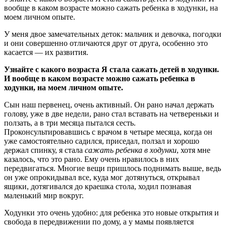
вообще в каком возрасте можно сажать ребенка в ходунки, на
моем личном опыте.
У меня двое замечательных деток: мальчик и девочка, погодки
и они совершенно отличаются друг от друга, особенно это
касается — их развития.
Узнайте с какого возраста Я стала сажать детей в ходунки.
И вообще в каком возрасте можно сажать ребенка в
ходунки, на моем личном опыте.
Сын наш первенец, очень активный. Он рано начал держать
голову, уже в две недели, рано стал вставать на четвереньки и
ползать, а в три месяца пытался сесть.
Проконсультировавшись с врачом в четыре месяца, когда он
уже самостоятельно садился, приседал, ползал и хорошо
держал спинку, я стала
сажать ребенка в ходунки
, хотя мне
казалось, что это рано. Ему очень нравилось в них
передвигаться. Многие вещи пришлось поднимать выше, ведь
он уже опрокидывал все, куда мог дотянуться, открывал
ящики, дотягивался до краешка стола, ходил познавая
маленький мир вокруг.
Ходунки это очень удобно: для ребенка это новые открытия и
свобода в передвижении по дому, а у мамы появляется