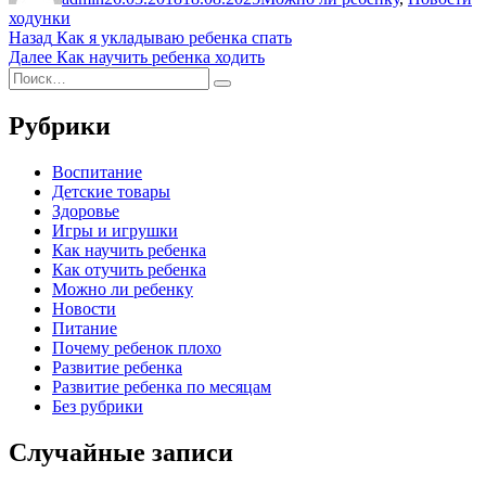
ходунки
Навигация
Предыдущая
Назад
Как я укладываю ребенка спать
запись:
Следующая
Далее
Как научить ребенка ходить
по
Искать:
запись:
Поиск
записям
Рубрики
Воспитание
Детские товары
Здоровье
Игры и игрушки
Как научить ребенка
Как отучить ребенка
Можно ли ребенку
Новости
Питание
Почему ребенок плохо
Развитие ребенка
Развитие ребенка по месяцам
Без рубрики
Случайные записи