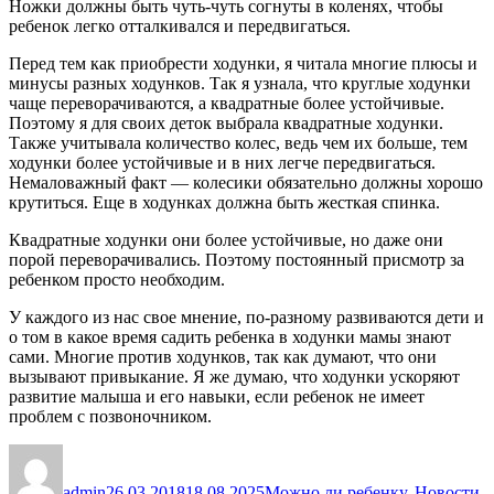
Ножки должны быть чуть-чуть согнуты в коленях, чтобы
ребенок легко отталкивался и передвигаться.
Перед тем как приобрести ходунки, я читала многие плюсы и
минусы разных ходунков. Так я узнала, что круглые ходунки
чаще переворачиваются, а квадратные более устойчивые.
Поэтому я для своих деток выбрала квадратные ходунки.
Также учитывала количество колес, ведь чем их больше, тем
ходунки более устойчивые и в них легче передвигаться.
Немаловажный факт — колесики обязательно должны хорошо
крутиться. Еще в ходунках должна быть жесткая спинка.
Квадратные ходунки они более устойчивые, но даже они
порой переворачивались. Поэтому постоянный присмотр за
ребенком просто необходим.
У каждого из нас свое мнение, по-разному развиваются дети и
о том в какое время садить ребенка в ходунки мамы знают
сами. Многие против ходунков, так как думают, что они
вызывают привыкание. Я же думаю, что ходунки ускоряют
развитие малыша и его навыки, если ребенок не имеет
проблем с позвоночником.
Автор
Опубликовано
Рубрики
М
admin
26.03.2018
18.08.2025
Можно ли ребенку
,
Новости