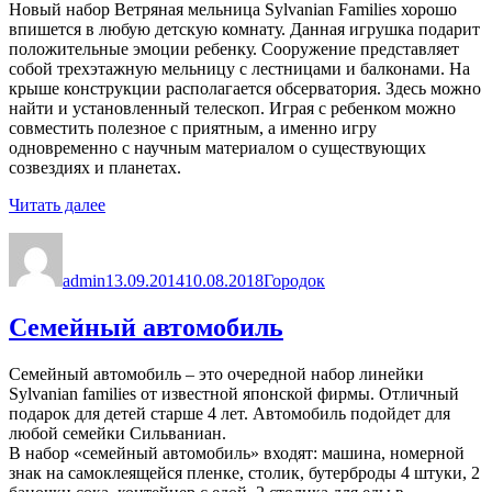
Новый набор Ветряная мельница Sylvanian Families хорошо
впишется в любую детскую комнату. Данная игрушка подарит
положительные эмоции ребенку. Сооружение представляет
собой трехэтажную мельницу с лестницами и балконами. На
крыше конструкции располагается обсерватория. Здесь можно
найти и установленный телескоп. Играя с ребенком можно
совместить полезное с приятным, а именно игру
одновременно с научным материалом о существующих
созвездиях и планетах.
«Ветряная
Читать далее
мельница»
Автор
Опубликовано
Рубрики
admin
13.09.2014
10.08.2018
Городок
Семейный автомобиль
Семейный автомобиль – это очередной набор линейки
Sylvanian families от известной японской фирмы. Отличный
подарок для детей старше 4 лет. Автомобиль подойдет для
любой семейки Сильваниан.
В набор «семейный автомобиль» входят: машина, номерной
знак на самоклеящейся пленке, столик, бутерброды 4 штуки, 2