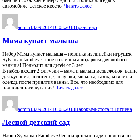
баночки сока, контейнер с едой, 2 столика для еды в
«Семейный
автомобиле, детское кресло.
Читать далее
автомобиль»
Автор
Опубликовано
Рубрики
admin
13.09.2014
10.08.2018
Транспорт
Мама купает малыша
Набор Мама купает малыша – новинка из линейки игрушек
Sylvanian families. Станет отличным подарком для любого
малыша! Подходит для детей от 3 лет.
В набор входит 2 фигурки – мама и малыш медвежонок, ванна
для купания, полотенце, игрушки, мочалка, тазик, ковшик и
одежда после принятия ванны. Все, что необходимо для
«Мама
полноценного купания!
Читать далее
купает
Автор
Опубликовано
Рубрики
Метки
малыша»
admin
13.09.2014
10.08.2018
Наборы
Чистота и Гигиена
Лесной детский сад
Набор Sylvanian Families «Лесной детский сад» придется по