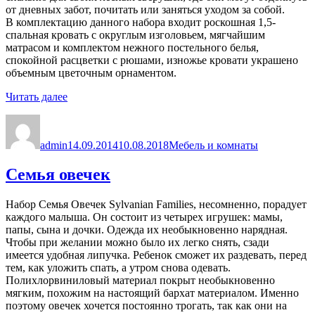
от дневных забот, почитать или заняться уходом за собой.
В комплектацию данного набора входит роскошная 1,5-
спальная кровать с округлым изголовьем, мягчайшим
матрасом и комплектом нежного постельного белья,
спокойной расцветки с рюшами, изножье кровати украшено
объемным цветочным орнаментом.
«Набор
Читать далее
«Спальня»»
Автор
Опубликовано
Рубрики
admin
14.09.2014
10.08.2018
Мебель и комнаты
Семья овечек
Набор Семья Овечек Sylvanian Families, несомненно, порадует
каждого малыша. Он состоит из четырех игрушек: мамы,
папы, сына и дочки. Одежда их необыкновенно нарядная.
Чтобы при желании можно было их легко снять, сзади
имеется удобная липучка. Ребенок сможет их раздевать, перед
тем, как уложить спать, а утром снова одевать.
Полихлорвиниловый материал покрыт необыкновенно
мягким, похожим на настоящий бархат материалом. Именно
поэтому овечек хочется постоянно трогать, так как они на