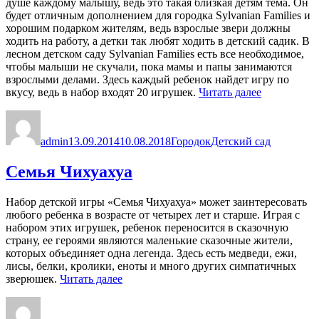
душе каждому малышу, ведь это такая близкая детям тема. Он
будет отличным дополнением для городка Sylvanian Families и
хорошим подарком жителям, ведь взрослые звери должны
ходить на работу, а детки так любят ходить в детский садик. В
лесном детском саду Sylvanian Families есть все необходимое,
чтобы малыши не скучали, пока мамы и папы занимаются
взрослыми делами. Здесь каждый ребенок найдет игру по
«Лесной
вкусу, ведь в набор входят 20 игрушек.
Читать далее
детский
Автор
Опубликовано
Рубрики
Метки
сад»
admin
13.09.2014
10.08.2018
Городок
Детский сад
Семья Чихуахуа
Набор детской игры «Семья Чихуахуа» может заинтересовать
любого ребенка в возрасте от четырех лет и старше. Играя с
набором этих игрушек, ребенок переносится в сказочную
страну, ее героями являются маленькие сказочные жители,
которых объединяет одна легенда. Здесь есть медведи, ежи,
лисы, белки, кролики, еноты и много других симпатичных
«Семья
зверюшек.
Читать далее
Чихуахуа»
Автор
Опубликовано
Рубрики