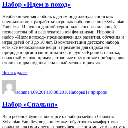
Набор «Идем в поход»
Необыкновенная любовь к детям подтолкнула японских
специалистов к разработке игровых наборов серии «Sylvanian
Families». Игрушки данной серии наделены развивающей,
познавательной и развлекательной функциями. Игровой
набор «Идем в поход» предназначен для развития, обучения и
игры детей от 3 до 10 лет. В комплектации детского набора
есть все необходимые вещи и предметы для отдыха на
природе и организации пикника: игрушка Кролик, палатка,
спальный мешок, примус, столовые и кухонные приборы, два
столика и два подноса, спальный мешок и рюкзак.
«Набор
Читать далее
«Идем
Автор
Опубликовано
Рубрики
Метки
в
поход»»
admin
14.09.2014
10.08.2018
Наборы
На природе
Набор «Спальня»
Ваш ребенок будет в восторге от набора мебели Спальня
Sylvanian Families, ведь он сможет обустроить комфортную
спальню для своих лесных зверушек, где они могут отдохнуть