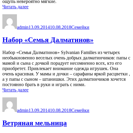
ощупь невероятно мягкие.
«Семья
Читать далее
овечек»
Автор
Опубликовано
Рубрики
admin
13.09.2014
10.08.2018
Семейки
Набор «Семья Далматинов»
Набор «Семья Далматинов» Sylvanian Families из четырех
необыкновенно веселых очень добрых далматинчиков: папы с
мамой и сына с дочкой порадует несомненно всех, кто его
приобретет. Привлекает внимание одежда игрушек. Она
очень красивая. У мамы и дочки – сарафаны яркой расцветки ,
а у папы с сыном – штанишки. Этих далматинчиков хочется
постоянно брать в руки и играть с ними.
«Набор
Читать далее
«Семья
Автор
Опубликовано
Рубрики
Далматинов»»
admin
13.09.2014
10.08.2018
Семейки
Ветряная мельница