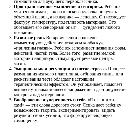
гимнастика для будущего первоклассника.
Пространственное мышление и сенсорика.
Ребенок
учится понимать, как из плоского кусочка получить
объемный шарик, а из шарика — лепешку. Он исследует
фактуру, температуру, податливость материала. Это
обогащает его сенсорный опыт — фундамент любого
познания.
Развитие речи.
Во время лепки родители
комментируют действия: «скатаем колбаску»,
«прилепим глазки». Ребенок запоминает названия форм,
действий, частей тела. Более того, развитие мелкой
моторики напрямую стимулирует речевые центры
мозга.
Эмоциональная регуляция и снятие стресса.
Процесс
разминания мягкого пластилина, отбивания глины или
раскатывания теста обладает настоящим
терапевтическим эффектом. Он успокаивает, помогает
выплеснуть накопившееся напряжение и дает ощущение
контроля над материалом.
Воображение и уверенность в себе.
«Я слепил это
сам!» — эти слова дорогого стоят. Лепка дает ребенку
возможность творить, экспериментировать, видеть
результат своих усилий, что формирует здоровую
самооценку.