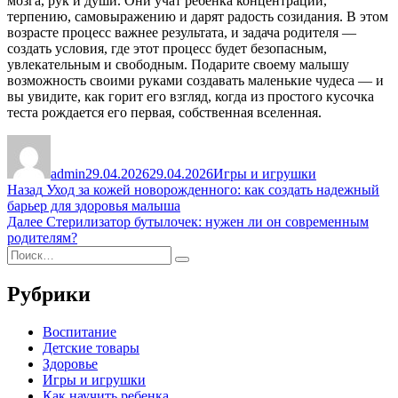
мозга, рук и души. Они учат ребенка концентрации,
терпению, самовыражению и дарят радость созидания. В этом
возрасте процесс важнее результата, и задача родителя —
создать условия, где этот процесс будет безопасным,
увлекательным и свободным. Подарите своему малышу
возможность своими руками создавать маленькие чудеса — и
вы увидите, как горит его взгляд, когда из простого кусочка
теста рождается его первая, собственная вселенная.
Автор
Опубликовано
Рубрики
admin
29.04.2026
29.04.2026
Игры и игрушки
Навигация
Предыдущая
Назад
Уход за кожей новорожденного: как создать надежный
запись:
барьер для здоровья малыша
по
Следующая
Далее
Стерилизатор бутылочек: нужен ли он современным
записям
запись:
родителям?
Искать:
Поиск
Рубрики
Воспитание
Детские товары
Здоровье
Игры и игрушки
Как научить ребенка