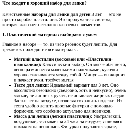
Что входит в хороший набор для лепки?
Качественные
наборы для лепки для детей 3 лет
— это не
просто коробка пластилина. Это продуманная система,
которая включает несколько ключевых элементов.
1. Пластический материал: выбираем с умом
Главное в наборе — то, из чего ребенок будет лепить. Для
трехлеток подходят не все материалы.
Мягкий пластилин (восковой или «Пластилин-
шмякалка»):
Классический выбор. Он мягче обычного,
легко разминается маленькими пальчиками, кусочки
хорошо склеиваются между собой. Минус — он жирнит
и пачкает руки, требует мытья.
Тесто для лепки:
Идеальный вариант для 3 лет. Оно
абсолютно безопасно (съедобно, хоть и невкусно), очень
мягкое, не липнет к рукам, не оставляет жирных следов.
Застывает на воздухе, позволяя сохранить поделки. Из
теста удобно лепить простые фигурки с помощью
формочек, что особенно актуально для новичков.
Масса для лепки (легкий пластилин):
Ультралегкий,
воздушный, застывает за 24 часа на воздухе, становясь
похожим на пенопласт. Фигурки получаются яркие,