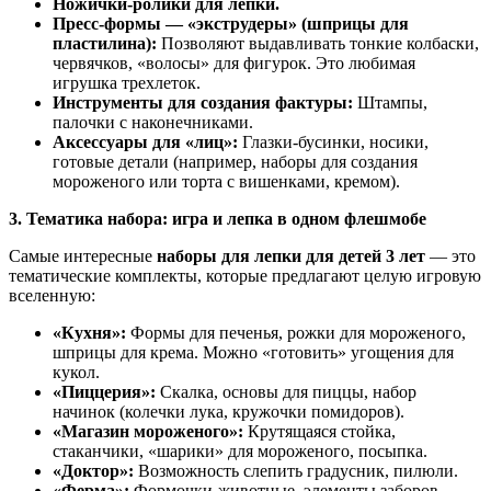
Ножички-ролики для лепки.
Пресс-формы — «экструдеры» (шприцы для
пластилина):
Позволяют выдавливать тонкие колбаски,
червячков, «волосы» для фигурок. Это любимая
игрушка трехлеток.
Инструменты для создания фактуры:
Штампы,
палочки с наконечниками.
Аксессуары для «лиц»:
Глазки-бусинки, носики,
готовые детали (например, наборы для создания
мороженого или торта с вишенками, кремом).
3. Тематика набора: игра и лепка в одном флешмобе
Самые интересные
наборы для лепки для детей 3 лет
— это
тематические комплекты, которые предлагают целую игровую
вселенную:
«Кухня»:
Формы для печенья, рожки для мороженого,
шприцы для крема. Можно «готовить» угощения для
кукол.
«Пиццерия»:
Скалка, основы для пиццы, набор
начинок (колечки лука, кружочки помидоров).
«Магазин мороженого»:
Крутящаяся стойка,
стаканчики, «шарики» для мороженого, посыпка.
«Доктор»:
Возможность слепить градусник, пилюли.
«Ферма»:
Формочки-животные, элементы заборов.