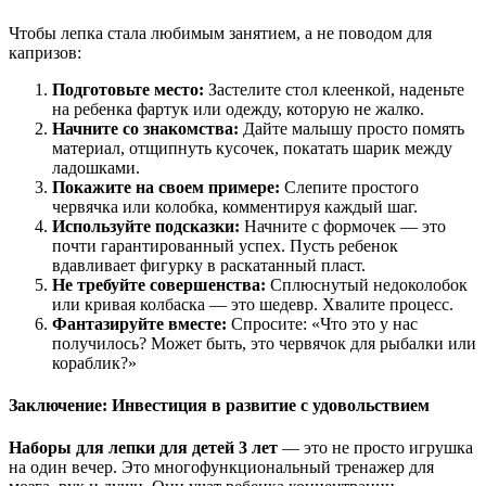
Чтобы лепка стала любимым занятием, а не поводом для
капризов:
Подготовьте место:
Застелите стол клеенкой, наденьте
на ребенка фартук или одежду, которую не жалко.
Начните со знакомства:
Дайте малышу просто помять
материал, отщипнуть кусочек, покатать шарик между
ладошками.
Покажите на своем примере:
Слепите простого
червячка или колобка, комментируя каждый шаг.
Используйте подсказки:
Начните с формочек — это
почти гарантированный успех. Пусть ребенок
вдавливает фигурку в раскатанный пласт.
Не требуйте совершенства:
Сплюснутый недоколобок
или кривая колбаска — это шедевр. Хвалите процесс.
Фантазируйте вместе:
Спросите: «Что это у нас
получилось? Может быть, это червячок для рыбалки или
кораблик?»
Заключение: Инвестиция в развитие с удовольствием
Наборы для лепки для детей 3 лет
— это не просто игрушка
на один вечер. Это многофункциональный тренажер для