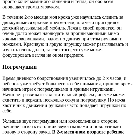
просто хочет маминого общения и тепла, он обо всем
оповещает громким звуком.
В течение 2-го месяца моя кроха уже научилась следить за
движущимися яркими предметами, для чего пригодился
детский музыкальный мобиль. Лежа в своей кроватке, он
очень долго может наблюдать за проплывающими мимо
яркими зверушками, радостно двигая при этом ручками и
ножками. Красивую и яркую игрушку может разглядывать и
изучать очень долго, за счет того, что уже может
фокусировать взгляд на оном предмете.
Погремушки
Время дневного бодрствования увеличилось до 2-х часов, и
ребенок уже требует большего к себе внимания, пришло время
начинать игры с погремушками и яркими игрушками.
Начинает развиваться хватательный рефлекс, он уже может
схватить и держать несколько секунд погремушку. Но из-за
хаотичных движений ручками часто попадает игрушкой по
себе.
Услышав звук погремушки или колокольчика в стороне,
начинает искать источник звука глазками и поворачивает
голову в сторону звука.
В 2-х месячном возрасте ребенок