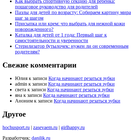
Как выбрать спортивную секцию для ребенка:
пошаговое руководство для родителей
Пазлы для детей по возрасту: Собираем картину мира
шаг за шагом
Присыпка или крем: что выбрать для нежной кожи
новорожденного?
Каталка для детей от 1 года: Первый шаг к
самостоятельности и уверенности
Стерилизатор бутылочек: нужен ли он современным
родителям?
Свежие комментарии
Юлия
к записи
Когда начинают резаться зубки
admin
к записи
Когда начинают резаться зубки
света
к записи
Когда начинают резаться зубки
яна
к записи
Когда начинают резаться зубки
Аноним
к записи
Когда начинают резаться зубки
Другое
hochusport.ru
|
zasevaem.ru
|
girlhappy.ru
Разработчик:
danilik.ru