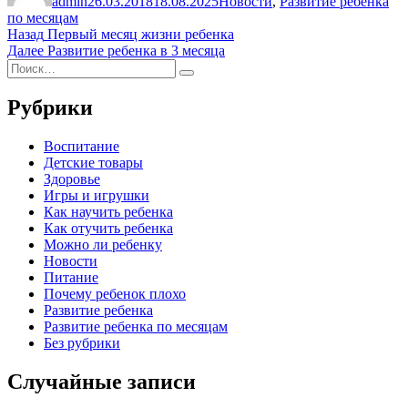
admin
26.03.2018
18.08.2025
Новости
,
Развитие ребенка
по месяцам
Навигация
Предыдущая
Назад
Первый месяц жизни ребенка
запись:
Следующая
Далее
Развитие ребенка в 3 месяца
по
Искать:
запись:
Поиск
записям
Рубрики
Воспитание
Детские товары
Здоровье
Игры и игрушки
Как научить ребенка
Как отучить ребенка
Можно ли ребенку
Новости
Питание
Почему ребенок плохо
Развитие ребенка
Развитие ребенка по месяцам
Без рубрики
Случайные записи