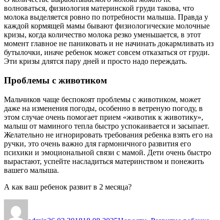
волноваться, физиология материнской груди такова, что
молока выделяется ровно по потребности малыша. Правда у
каждой кормящей мамы бывают физиологические молочные
кризы, когда количество молока резко уменьшается, в этот
момент главное не паниковать и не начинать докармливать из
бутылочки, иначе ребенок может совсем отказаться от груди.
Эти кризы длятся пару дней и просто надо переждать.
Проблемы с животиком
Мальчиков чаще беспокоят проблемы с животиком, может
даже на изменения погоды, особенно в ветреную погоду, в
этом случае очень помогает прием «животик к животику»,
малыш от маминого тепла быстро успокаивается и засыпает.
Желательно не игнорировать требования ребенка взять его на
ручки, это очень важно для гармоничного развития его
психики и эмоциональной связи с мамой. Дети очень быстро
вырастают, успейте насладиться материнством и понежить
вашего малыша.
А как ваш ребенок развит в 2 месяца?
Автор
Опубликовано
Рубрики