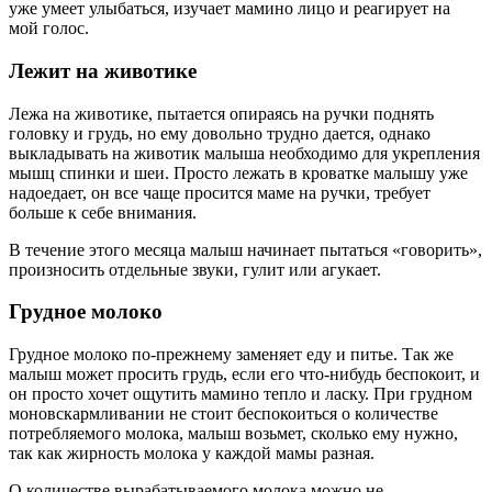
уже умеет улыбаться, изучает мамино лицо и реагирует на
мой голос.
Лежит на животике
Лежа на животике, пытается опираясь на ручки поднять
головку и грудь, но ему довольно трудно дается, однако
выкладывать на животик малыша необходимо для укрепления
мышц спинки и шеи. Просто лежать в кроватке малышу уже
надоедает, он все чаще просится маме на ручки, требует
больше к себе внимания.
В течение этого месяца малыш начинает пытаться «говорить»,
произносить отдельные звуки, гулит или агукает.
Грудное молоко
Грудное молоко по-прежнему заменяет еду и питье. Так же
малыш может просить грудь, если его что-нибудь беспокоит, и
он просто хочет ощутить мамино тепло и ласку. При грудном
моновскармливании не стоит беспокоиться о количестве
потребляемого молока, малыш возьмет, сколько ему нужно,
так как жирность молока у каждой мамы разная.
О количестве вырабатываемого молока можно не