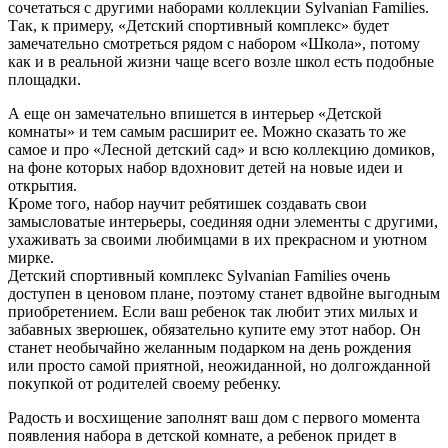
сочетаться с другими наборами коллекции Sylvanian Families.
Так, к примеру, «Детский спортивный комплекс» будет
замечательно смотреться рядом с набором «Школа», потому
как и в реальной жизни чаще всего возле школ есть подобные
площадки.
А еще он замечательно впишется в интерьер «Детской
комнаты» и тем самым расширит ее. Можно сказать то же
самое и про «Лесной детский сад» и всю коллекцию домиков,
на фоне которых набор вдохновит детей на новые идеи и
открытия.
Кроме того, набор научит ребятишек создавать свои
замысловатые интерьеры, соединяя одни элементы с другими,
ухаживать за своими любимцами в их прекрасном и уютном
мирке.
Детский спортивный комплекс Sylvanian Families очень
доступен в ценовом плане, поэтому станет вдвойне выгодным
приобретением. Если ваш ребенок так любит этих милых и
забавных зверюшек, обязательно купите ему этот набор. Он
станет необычайно желанным подарком на день рождения
или просто самой приятной, неожиданной, но долгожданной
покупкой от родителей своему ребенку.
Радость и восхищение заполнят ваш дом с первого момента
появления набора в детской комнате, а ребенок придет в