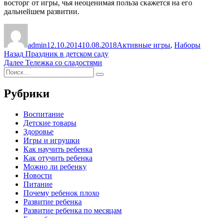
восторг от игры, чья неоценимая польза скажется на его
дальнейшем развитии.
Автор
Опубликовано
Рубрики
admin
12.10.2014
10.08.2018
Активные игры
,
Наборы
Навигация
Предыдущая
Назад
Праздник в детском саду
запись:
Следующая
Далее
Тележка со сладостями
по
Искать:
запись:
Поиск
записям
Рубрики
Воспитание
Детские товары
Здоровье
Игры и игрушки
Как научить ребенка
Как отучить ребенка
Можно ли ребенку
Новости
Питание
Почему ребенок плохо
Развитие ребенка
Развитие ребенка по месяцам