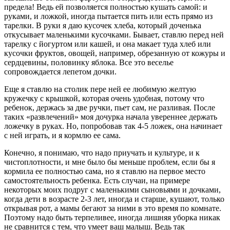
предела! Ведь ей позволяется полностью кушать самой: и
руками, и ложкой, иногда пытается пить или есть прямо из
тарелки. В руки я даю кусочек хлеба, который доченька
откусывает маленькими кусочками. Бывает, ставлю перед ней
тарелку с йогуртом или кашей, и она макает туда хлеб или
кусочки фруктов, овощей, например, обрезанную от кожуры и
сердцевины, половинку яблока. Все это веселье
сопровождается лепетом дочки.
Еще я ставлю на столик пере ней ее любимую желтую
кружечку с крышкой, которая очень удобная, потому что
ребенок, держась за две ручки, пьет сам, не разливая. После
таких «развлечений» моя дочурка начала увереннее держать
ложечку в руках. Но, попробовав так 4-5 ложек, она начинает
с ней играть, и я кормлю ее сама.
Конечно, я понимаю, что надо приучать и культуре, и к
чистоплотности, и мне было бы меньше проблем, если бы я
кормила ее полностью сама, но я ставлю на первое место
самостоятельность ребенка. Есть случаи, на примере
некоторых моих подруг с маленькими сыновьями и дочками,
когда дети в возрасте 2-3 лет, иногда и старше, кушают, только
открывая рот, а мамы бегают за ними в это время по комнате.
Поэтому надо быть терпеливее, иногда лишняя уборка никак
не сравнится с тем, что умеет ваш малыш. Ведь так