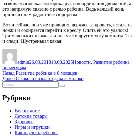
развивается мелкая моторика рук и координация движений, а
это напрямую связано с речью ребенка. Ведь каждый день
приносит нам радостные сюрпризы!
Вот и сейчас, она уже проворно, держась за кровать, встала на
ножки и собирается перейти к креслу. Опять ей это удалось!
Три маленьких шажка – и она уже в другом углу комнаты. Так
и следи! Шустренькая какая!
Автор
Опубликовано
Рубрики
admin
26.03.2018
18.08.2025
Новости
,
Развитие ребенка
по месяцам
Навигация
Предыдущая
Назад
Развитие ребенка в 8 месяцев
запись:
Следующая
Далее
С какого возраста давать молоко
по
Искать:
запись:
Поиск
записям
Рубрики
Воспитание
Детские товары
Здоровье
Игры и игрушки
Как научить ребенка