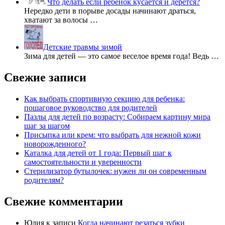
Что делать если ребенок кусается и дерется?
Нередко дети в порыве досады начинают драться,
хватают за волосы …
Детские травмы зимой
Зима для детей — это самое веселое время года! Ведь …
Свежие записи
Как выбрать спортивную секцию для ребенка:
пошаговое руководство для родителей
Пазлы для детей по возрасту: Собираем картину мира
шаг за шагом
Присыпка или крем: что выбрать для нежной кожи
новорожденного?
Каталка для детей от 1 года: Первый шаг к
самостоятельности и уверенности
Стерилизатор бутылочек: нужен ли он современным
родителям?
Свежие комментарии
Юлия
к записи
Когда начинают резаться зубки