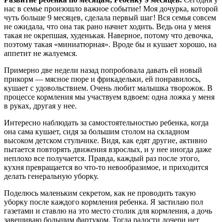
нас в семье произошло важное событие! Моя дочурка, которой
чуть больше 9 месяцев, сделала первый шаг! Вся семья совсем
не ожидала, что она так рано начнет ходить. Ведь она у меня
такая не окрепшая, худенькая. Наверное, потому что девочка,
поэтому такая «миниатюрная». Вроде бы и кушает хорошо, на
аппетит не жалуемся.
Примерно две недели назад попробовала давать ей новый
прикорм — мясное пюре и фрикадельки, ей понравилось,
кушает с удовольствием. Очень любит малышка творожок. В
процессе кормления мы участвуем вдвоем: одна ложка у меня
в руках, другая у нее.
Интересно наблюдать за самостоятельностью ребенка, когда
она сама кушает, сидя за большим столом на складном
высоком детском стульчике. Видя, как едят другие, активно
пытается повторять движения взрослых, и у нее иногда даже
неплохо все получается. Правда, каждый раз после этого,
кухня превращается во что-то невообразимое, и приходится
делать генеральную уборку.
Поделюсь маленьким секретом, как не проводить такую
уборку после каждого кормления ребенка. Я застилаю пол
газетами и ставлю на это место столик для кормления, а дочь
завешиваю большим фартуком. Тогда радости дочери нет