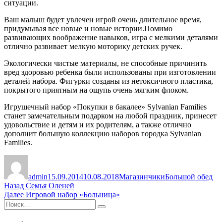
ситуации.
Ваш малыш будет увлечен игрой очень длительное время,
придумывая все новые и новые истории.Помимо
развивающих воображение навыков, игра с мелкими деталями
отлично развивает мелкую моторику детских ручек.
Экологически чистые материалы, не способные причинить
вред здоровью ребенка были использованы при изготовлении
деталей набора. Фигурки созданы из нетоксичного пластика,
покрытого приятным на ощупь очень мягким флоком.
Игрушечный набор «Покупки в бакалее» Sylvanian Families
станет замечательным подарком на любой праздник, принесет
удовольствие и детям и их родителям, а также отлично
дополнит большую коллекцию наборов городка Sylvanian
Families.
Автор
Опубликовано
Рубрики
Метки
admin
15.09.2014
10.08.2018
Магазинчики
Большой обед
Навигация
Предыдущая
Назад
Семья Оленей
запись:
Следующая
Далее
Игровой набор «Больница»
по
Искать:
запись:
Поиск
записям