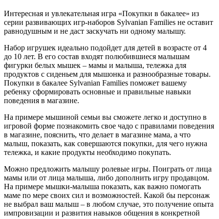
Интересная и увлекательная игра «Покупки в бакалее» из
серии развивающих игр-наборов Sylvanian Families не оставит
равнодушным и не даст заскучать ни одному малышу.
Набор игрушек идеально подойдет для детей в возрасте от 4
до 10 лет. В его состав входят полюбившиеся малышам
фигурки белых мышек – мамы и малыша, тележка для
продуктов с сиденьем для мышонка и разнообразные товары.
Покупки в бакалее Sylvanian Families поможет вашему
ребенку сформировать основные и правильные навыки
поведения в магазине.
На примере мышиной семьи вы сможете легко и доступно в
игровой форме познакомить свое чадо с правилами поведения
в магазине, пояснить, что делает в магазине мама, а что
малыш, показать, как совершаются покупки, для чего нужна
тележка, и какие продукты необходимо покупать.
Можно предложить малышу ролевые игры. Поиграть от лица
мамы или от лица малыша, либо дополнить игру продавцом.
На примере мышки-малыша показать, как важно помогать
маме по мере своих сил и возможностей. Какой бы персонаж
не выбрал ваш малыш – в любом случае, это получение опыта
импровизации и развития навыков общения в конкретной