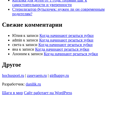
Каталка для детей от 1 года: Первый шаг к
самостоятельности и уверенности
Стерилизатор бутылочек: нужен ли он современным
родителям?
Свежие комментарии
Юлия
к записи
Когда начинают резаться зубки
admin
к записи
Когда начинают резаться зубки
света
к записи
Когда начинают резаться зубки
яна
к записи
Когда начинают резаться зубки
Аноним
к записи
Когда начинают резаться зубки
Другое
hochusport.ru
|
zasevaem.ru
|
girlhappy.ru
Разработчик:
danilik.ru
Шаги в мир
Сайт работает на WordPress