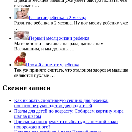
В десять месяцев малыш уже умеет быстро ползать, чем
вызывает …
Развитие ребенка в 2 месяца
Развитие ребенка в 2 месяца. Ну вот моему ребенку уже
…
Первый месяц жизни ребенка
Материнство – великая награда, данная нам
Всевышним, и мы должны …
Плохой аппетит у ребенка
Так уж принято считать, что эталоном здоровья малыша
являются пухлые …
Свежие записи
Как выбрать спортивную секцию для ребенка:
пошаговое руководство для родителей
Пазлы для детей по возрасту: Собираем картину мира
шаг за шагом
Присыпка или крем: что выбрать для нежной кожи
новорожденного?