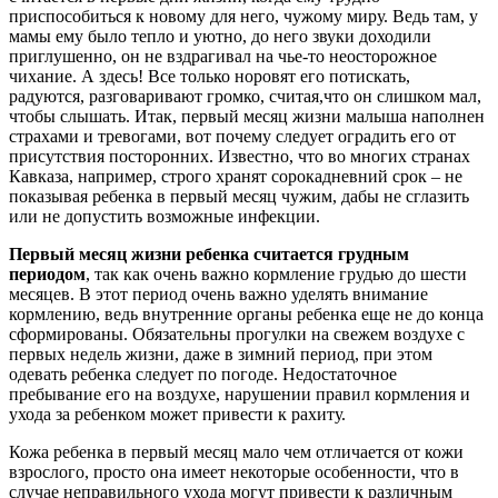
приспособиться к новому для него, чужому миру. Ведь там, у
мамы ему было тепло и уютно, до него звуки доходили
приглушенно, он не вздрагивал на чье-то неосторожное
чихание. А здесь! Все только норовят его потискать,
радуются, разговаривают громко, считая,что он слишком мал,
чтобы слышать. Итак, первый месяц жизни малыша наполнен
страхами и тревогами, вот почему следует оградить его от
присутствия посторонних. Известно, что во многих странах
Кавказа, например, строго хранят сорокадневний срок – не
показывая ребенка в первый месяц чужим, дабы не сглазить
или не допустить возможные инфекции.
Первый месяц жизни ребенка считается грудным
периодом
, так как очень важно кормление грудью до шести
месяцев. В этот период очень важно уделять внимание
кормлению, ведь внутренние органы ребенка еще не до конца
сформированы. Обязательны прогулки на свежем воздухе с
первых недель жизни, даже в зимний период, при этом
одевать ребенка следует по погоде. Недостаточное
пребывание его на воздухе, нарушении правил кормления и
ухода за ребенком может привести к рахиту.
Кожа ребенка в первый месяц мало чем отличается от кожи
взрослого, просто она имеет некоторые особенности, что в
случае неправильного ухода могут привести к различным