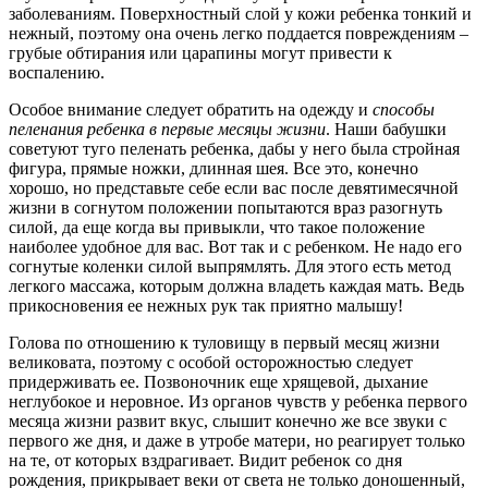
заболеваниям. Поверхностный слой у кожи ребенка тонкий и
нежный, поэтому она очень легко поддается повреждениям –
грубые обтирания или царапины могут привести к
воспалению.
Особое внимание следует обратить на одежду и
способы
пеленания ребенка в первые месяцы жизни
. Наши бабушки
советуют туго пеленать ребенка, дабы у него была стройная
фигура, прямые ножки, длинная шея. Все это, конечно
хорошо, но представьте себе если вас после девятимесячной
жизни в согнутом положении попытаются враз разогнуть
силой, да еще когда вы привыкли, что такое положение
наиболее удобное для вас. Вот так и с ребенком. Не надо его
согнутые коленки силой выпрямлять. Для этого есть метод
легкого массажа, которым должна владеть каждая мать. Ведь
прикосновения ее нежных рук так приятно малышу!
Голова по отношению к туловищу в первый месяц жизни
великовата, поэтому с особой осторожностью следует
придерживать ее. Позвоночник еще хрящевой, дыхание
неглубокое и неровное. Из органов чувств у ребенка первого
месяца жизни развит вкус, слышит конечно же все звуки с
первого же дня, и даже в утробе матери, но реагирует только
на те, от которых вздрагивает. Видит ребенок со дня
рождения, прикрывает веки от света не только доношенный,