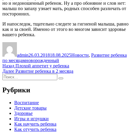
но и недоношенный ребенок. Ну а про обоняние и слов нет:
малыш по запаху узнает мать, родных способен различать от
посторонних.
И напоследок, тщательно следите за гигиеной малыша, равно
как и за своей. Именно от этого во многом зависит здоровье
вашего ребенка.
Автор
Опубликовано
Рубрики
admin
26.03.2018
18.08.2025
Новости
,
Развитие ребенка
Метки
по месяцам
новорожденный
Навигация
Предыдущая
Назад
Плохой аппетит у ребенка
запись:
Следующая
Далее
Развитие ребенка в 2 месяца
по
Искать:
запись:
Поиск
записям
Рубрики
Воспитание
Детские товары
Здоровье
Игры и игрушки
Как научить ребенка
Как отучить ребенка