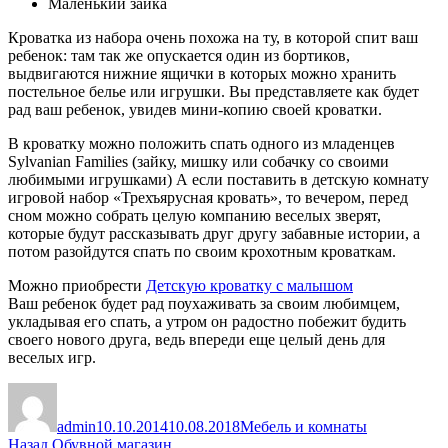
Маленький зайка
Кроватка из набора очень похожа на ту, в которой спит ваш
ребенок: там так же опускается один из бортиков,
выдвигаются нижние ящички в которых можно хранить
постельное белье или игрушки. Вы представляете как будет
рад ваш ребенок, увидев мини-копию своей кроватки.
В кроватку можно положить спать одного из младенцев
Sylvanian Families (зайку, мишку или собачку со своими
любимыми игрушками) А если поставить в детскую комнату
игровой набор «Трехъярусная кровать», то вечером, перед
сном можно собрать целую компанию веселых зверят,
которые будут рассказывать друг другу забавные истории, а
потом разойдутся спать по своим крохотным кроваткам.
Можно приобрести
Детскую кроватку с малышом
Ваш ребенок будет рад поухаживать за своим любимцем,
укладывая его спать, а утром он радостно побежит будить
своего нового друга, ведь впереди еще целый день для
веселых игр.
Автор
Опубликовано
Рубрики
admin
10.10.2014
10.08.2018
Мебель и комнаты
Навигация
Предыдущая
Назад
Обувной магазин