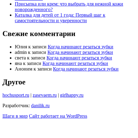
Присыпка или крем: что выбрать для нежной кожи
новорожденного?
Каталка для детей от 1 года: Первый шаг к
самостоятельности и уверенности
Свежие комментарии
Юлия
к записи
Когда начинают резаться зубки
admin
к записи
Когда начинают резаться зубки
света
к записи
Когда начинают резаться зубки
яна
к записи
Когда начинают резаться зубки
Аноним
к записи
Когда начинают резаться зубки
Другое
hochusport.ru
|
zasevaem.ru
|
girlhappy.ru
Разработчик:
danilik.ru
Шаги в мир
Сайт работает на WordPress