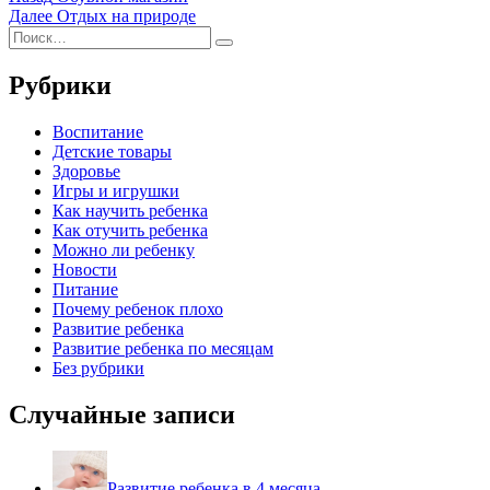
запись:
Следующая
Далее
Отдых на природе
по
Искать:
запись:
Поиск
записям
Рубрики
Воспитание
Детские товары
Здоровье
Игры и игрушки
Как научить ребенка
Как отучить ребенка
Можно ли ребенку
Новости
Питание
Почему ребенок плохо
Развитие ребенка
Развитие ребенка по месяцам
Без рубрики
Случайные записи
Развитие ребенка в 4 месяца