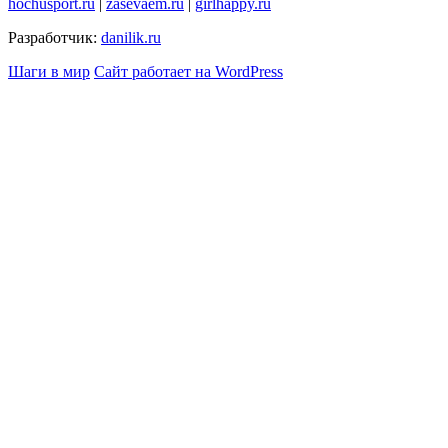
hochusport.ru
|
zasevaem.ru
|
girlhappy.ru
Разработчик:
danilik.ru
Шаги в мир
Сайт работает на WordPress