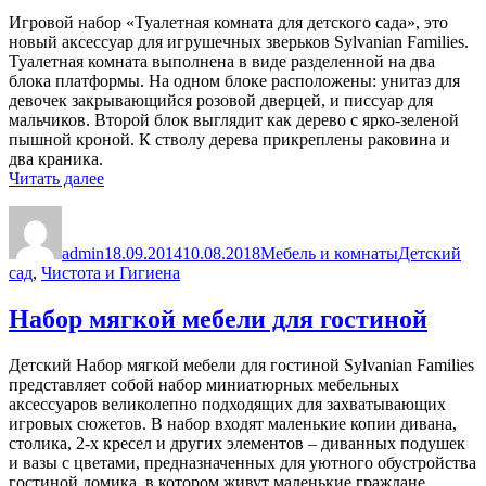
Игровой набор «Туалетная комната для детского сада», это
новый аксессуар для игрушечных зверьков Sylvanian Families.
Туалетная комната выполнена в виде разделенной на два
блока платформы. На одном блоке расположены: унитаз для
девочек закрывающийся розовой дверцей, и писсуар для
мальчиков. Второй блок выглядит как дерево с ярко-зеленой
пышной кроной. К стволу дерева прикреплены раковина и
два краника.
«Туалетная
Читать далее
комната
Автор
Опубликовано
Рубрики
Метки
для
детского
admin
18.09.2014
10.08.2018
Мебель и комнаты
Детский
сада»
сад
,
Чистота и Гигиена
Набор мягкой мебели для гостиной
Детский Набор мягкой мебели для гостиной Sylvanian Families
представляет собой набор миниатюрных мебельных
аксессуаров великолепно подходящих для захватывающих
игровых сюжетов. В набор входят маленькие копии дивана,
столика, 2-х кресел и других элементов – диванных подушек
и вазы с цветами, предназначенных для уютного обустройства
гостиной домика, в котором живут маленькие граждане