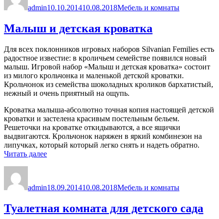
admin
10.10.2014
10.08.2018
Мебель и комнаты
Малыш и детская кроватка
Для всех поклонников игровых наборов Silvanian Femilies есть
радостное известие: в кроличьем семействе появился новый
малыш. Игровой набор «Малыш и детская кроватка» состоит
из милого крольчонка и маленькой детской кроватки.
Крольчонок из семейства шоколадных кроликов бархатистый,
нежный и очень приятный на ощупь.
Кроватка малыша-абсолютно точная копия настоящей детской
кроватки и застелена красивым постельным бельем.
Решеточки на кроватке откидываются, а все ящички
выдвигаются. Крольчонок наряжен в яркий комбинезон на
липучках, который который легко снять и надеть обратно.
«Малыш
Читать далее
и
Автор
Опубликовано
Рубрики
детская
кроватка»
admin
18.09.2014
10.08.2018
Мебель и комнаты
Туалетная комната для детского сада