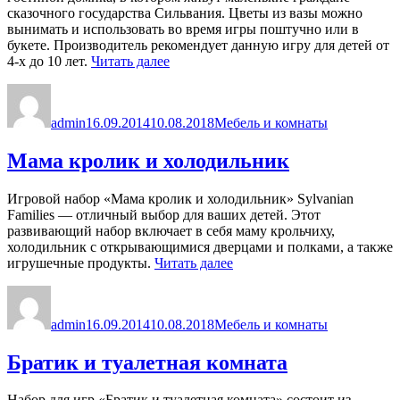
сказочного государства Сильвания. Цветы из вазы можно
вынимать и использовать во время игры поштучно или в
букете. Производитель рекомендует данную игру для детей от
«Набор
4-х до 10 лет.
Читать далее
мягкой
Автор
Опубликовано
Рубрики
мебели
для
admin
16.09.2014
10.08.2018
Мебель и комнаты
гостиной»
Мама кролик и холодильник
Игровой набор «Мама кролик и холодильник» Sylvanian
Families — отличный выбор для ваших детей. Этот
развивающий набор включает в себя маму крольчиху,
холодильник с открывающимися дверцами и полками, а также
«Мама
игрушечные продукты.
Читать далее
кролик
Автор
Опубликовано
Рубрики
и
холодильник»
admin
16.09.2014
10.08.2018
Мебель и комнаты
Братик и туалетная комната
Набор для игр «Братик и туалетная комната» состоит из