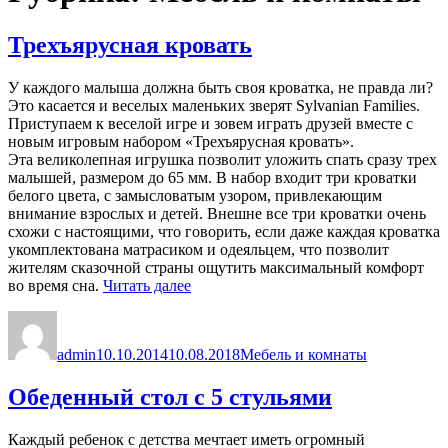
Трехъярусная кровать
У каждого малыша должна быть своя кроватка, не правда ли?
Это касается и веселых маленьких зверят Sylvanian Families.
Приступаем к веселой игре и зовем играть друзей вместе с
новым игровым набором «Трехъярусная кровать».
Эта великолепная игрушка позволит уложить спать сразу трех
малышей, размером до 65 мм. В набор входит три кроватки
белого цвета, с замысловатым узором, привлекающим
внимание взрослых и детей. Внешне все три кроватки очень
схожи с настоящими, что говорить, если даже каждая кроватка
укомплектована матрасиком и одеяльцем, что позволит
жителям сказочной страны ощутить максимальный комфорт
«Трехъярусная
во время сна.
Читать далее
кровать»
Автор
Опубликовано
Рубрики
admin
10.10.2014
10.08.2018
Мебель и комнаты
Обеденный стол с 5 стульями
Каждый ребенок с детства мечтает иметь огромный