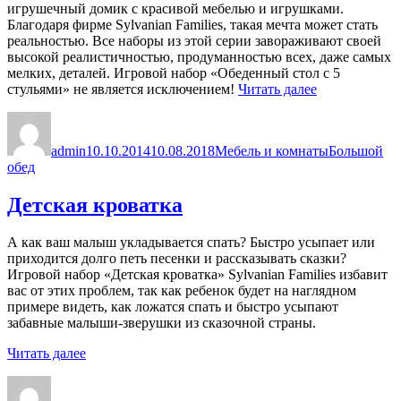
игрушечный домик с красивой мебелью и игрушками.
Благодаря фирме Sylvanian Families, такая мечта может стать
реальностью. Все наборы из этой серии завораживают своей
высокой реалистичностью, продуманностью всех, даже самых
мелких, деталей. Игровой набор «Обеденный стол с 5
«Обеденный
стульями» не является исключением!
Читать далее
стол
Автор
Опубликовано
Рубрики
Метки
с
5
admin
10.10.2014
10.08.2018
Мебель и комнаты
Большой
стульями»
обед
Детская кроватка
А как ваш малыш укладывается спать? Быстро усыпает или
приходится долго петь песенки и рассказывать сказки?
Игровой набор «Детская кроватка» Sylvanian Families избавит
вас от этих проблем, так как ребенок будет на наглядном
примере видеть, как ложатся спать и быстро усыпают
забавные малыши-зверушки из сказочной страны.
«Детская
Читать далее
кроватка»
Автор
Опубликовано
Рубрики