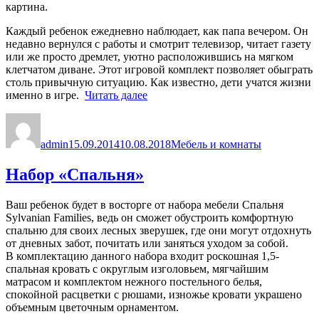
картина.
Каждый ребенок ежедневно наблюдает, как папа вечером. Он
недавно вернулся с работы и смотрит телевизор, читает газету
или же просто дремлет, уютно расположившись на мягком
клетчатом диване. Этот игровой комплект позволяет обыграть
столь привычную ситуацию. Как известно, дети учатся жизни
«Папа
именно в игре.
Читать далее
на
Автор
Опубликовано
Рубрики
диване»
admin
15.09.2014
10.08.2018
Мебель и комнаты
Набор «Спальня»
Ваш ребенок будет в восторге от набора мебели Спальня
Sylvanian Families, ведь он сможет обустроить комфортную
спальню для своих лесных зверушек, где они могут отдохнуть
от дневных забот, почитать или заняться уходом за собой.
В комплектацию данного набора входит роскошная 1,5-
спальная кровать с округлым изголовьем, мягчайшим
матрасом и комплектом нежного постельного белья,
спокойной расцветки с рюшами, изножье кровати украшено
объемным цветочным орнаментом.