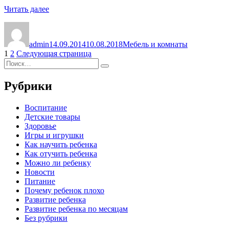
«Набор
Читать далее
«Спальня»»
Автор
Опубликовано
Рубрики
admin
14.09.2014
10.08.2018
Мебель и комнаты
Пагинация
Страница
Страница
1
2
Следующая страница
Искать:
записей
Поиск
Рубрики
Воспитание
Детские товары
Здоровье
Игры и игрушки
Как научить ребенка
Как отучить ребенка
Можно ли ребенку
Новости
Питание
Почему ребенок плохо
Развитие ребенка
Развитие ребенка по месяцам
Без рубрики