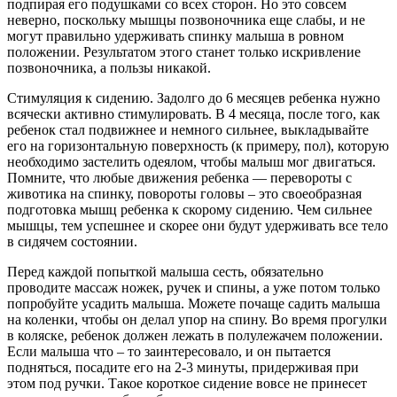
подпирая его подушками со всех сторон. Но это совсем
неверно, поскольку мышцы позвоночника еще слабы, и не
могут правильно удерживать спинку малыша в ровном
положении. Результатом этого станет только искривление
позвоночника, а пользы никакой.
Стимуляция к сидению. Задолго до 6 месяцев ребенка нужно
всячески активно стимулировать. В 4 месяца, после того, как
ребенок стал подвижнее и немного сильнее, выкладывайте
его на горизонтальную поверхность (к примеру, пол), которую
необходимо застелить одеялом, чтобы малыш мог двигаться.
Помните, что любые движения ребенка — перевороты с
животика на спинку, повороты головы – это своеобразная
подготовка мышц ребенка к скорому сидению. Чем сильнее
мышцы, тем успешнее и скорее они будут удерживать все тело
в сидячем состоянии.
Перед каждой попыткой малыша сесть, обязательно
проводите массаж ножек, ручек и спины, а уже потом только
попробуйте усадить малыша. Можете почаще садить малыша
на коленки, чтобы он делал упор на спину. Во время прогулки
в коляске, ребенок должен лежать в полулежачем положении.
Если малыша что – то заинтересовало, и он пытается
подняться, посадите его на 2-3 минуты, придерживая при
этом под ручки. Такое короткое сидение вовсе не принесет