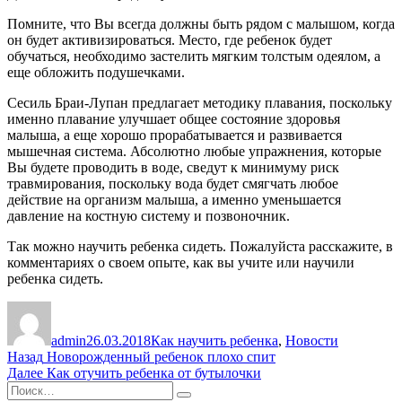
Помните, что Вы всегда должны быть рядом с малышом, когда
он будет активизироваться. Место, где ребенок будет
обучаться, необходимо застелить мягким толстым одеялом, а
еще обложить подушечками.
Сесиль Браи-Лупан предлагает методику плавания, поскольку
именно плавание улучшает общее состояние здоровья
малыша, а еще хорошо прорабатывается и развивается
мышечная система. Абсолютно любые упражнения, которые
Вы будете проводить в воде, сведут к минимуму риск
травмирования, поскольку вода будет смягчать любое
действие на организм малыша, а именно уменьшается
давление на костную систему и позвоночник.
Так можно научить ребенка сидеть. Пожалуйста расскажите, в
комментариях о своем опыте, как вы учите или научили
ребенка сидеть.
Автор
Опубликовано
Рубрики
admin
26.03.2018
Как научить ребенка
,
Новости
Навигация
Предыдущая
Назад
Новорожденный ребенок плохо спит
запись:
Следующая
Далее
Как отучить ребенка от бутылочки
по
Искать:
запись:
Поиск