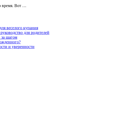
о время. Вот …
для веселого купания
 руководство для родителей
 за шагом
рожденного?
ности и уверенности