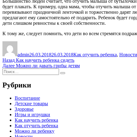
Большинство людей считает, что отучить малыша от бутылочки б
будет плакать. К примеру, одна мама, чтобы отучить малыша 
перевязывают праздничной ленточкой и торжественно дарят лю
предлагают ему самостоятельно её подарить. Ребенок будет горд
дети слишком ревностны к своей собственности.
К тому же, следует помнить, что дети во всем стремятся подр
Автор
Опубликовано
Рубрики
admin
26.03.2018
26.03.2018
Как отучить ребенка
,
Новост
Навигация
Предыдущая
Назад
Как научить ребенка сидеть
запись:
Следующая
Далее
Можно ли давать грибы детям
по
Искать:
запись:
Поиск
записям
Рубрики
Воспитание
Детские товары
Здоровье
Игры и игрушки
Как научить ребенка
Как отучить ребенка
Можно ли ребенку
Новости