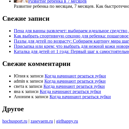
Развитие ребенка в 7 месяцев
Развитие ребенка по месяцам, 7 месяцев. Как быстротечн
Свежие записи
Пена для ванны развлечет: выбираем идеальное средство 
Как выбрать спортивную секцию для ребенка: пошаговое
Пазлы для детей по возрасту: Собираем картину мира шаг
Присыпка или крем: что выбрать для нежной кожи ново
Каталка для детей от 1 года: Первый шаг к самостоятель
Свежие комментарии
Юлия
к записи
Когда начинают резаться зубки
admin
к записи
Когда начинают резаться зубки
света
к записи
Когда начинают резаться зубки
яна
к записи
Когда начинают резаться зубки
Аноним
к записи
Когда начинают резаться зубки
Другое
hochusport.ru
|
zasevaem.ru
|
girlhappy.ru