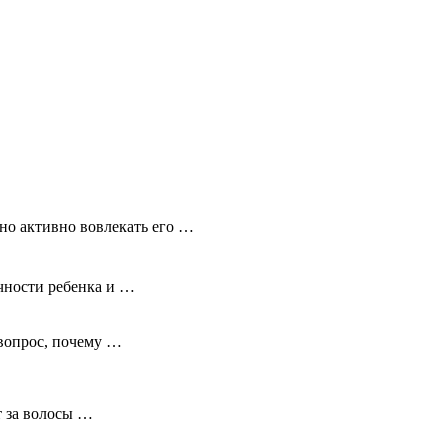
чно активно вовлекать его …
чности ребенка и …
 вопрос, почему …
т за волосы …