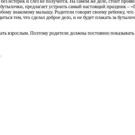
ез истерик и слез не получится. На самом же деле, стоит прояв
от бутылочки, предлагает устроить самый настоящий праздник –
бому знакомому малышу. Родители говорят своему ребенку, что 
иться тем, что сделал доброе дело, и не будет плакать за бутыл
ажать взрослым. Поэтому родители должны постоянно показывать
и