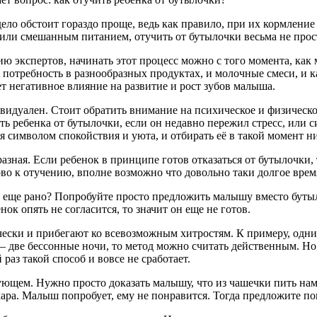
ло обстоит гораздо проще, ведь как правило, при их кормление 
или смешанным питанием, отучить от бутылочки весьма не прос
ю экспертов, начинать этот процесс можно с того момента, как 
я потребность в разнообразных продуктах, и молочные смеси, и 
ет негативное влияние на развитие и рост зубов малыша.
видуален. Стоит обратить внимание на психическое и физическое
ть ребенка от бутылочки, если он недавно пережил стресс, или
я символом спокойствия и уюта, и отбирать её в такой момент ни
зная. Если ребенок в принципе готов отказаться от бутылочки, 
отово к отучению, вполне возможно что довольно таки долгое врем
ли еще рано? Попробуйте просто предложить малышу вместо бутыл
нок опять не согласится, то значит он еще не готов.
ски и прибегают ко всевозможным хитростям. К примеру, одни г
 – две бессонные ночи, то метод можно считать действенным. Но
раз такой способ и вовсе не сработает.
ющем. Нужно просто доказать малышу, что из чашечки пить нам
ара. Малыш попробует, ему не понравится. Тогда предложите поп