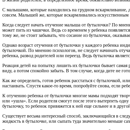
С малышами, которые находились на грудном вскармливание, де
совсем. Малышей же, которые вскармливались искусственным 
Когда следует начать отучение малыша от бутылочки? По мнени
может пить из чашечки. Ведь со временем у ребенка появляетс
тому же, не стоит забывать, что сосание из бутылочки, оказыва
Однако возраст отучения от бутылочки у каждого ребенка инди
бутылочкой. По мнению психологов, не следует начинать отуча
ребенка, развод родителей или переезд. Ведь бутылочка являетс
Реакция детей на попытку лишить их бутылочки бывает самая ра
виду, а потом спокойно забыть. В том случае, когда дите не г
Как же определить, готов ребенок расстаться с бутылочкой, и
настаивать. Спустя какое-то время, попробуйте снова, если ребе
К отучению ребенка от бутылочки многие мамы подходят творче
или «ушла». Если родителя смогут после этого вытерпеть одну
бутылочку, то ребенок привяжется к ней еще сильнее и в другой 
Существует весьма интересный способ, заключающийся в следу
жидкость в бутылочке, или сыпать туда значительно меньше сах