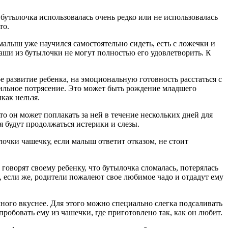
бутылочка использовалась очень редко или не использовалась
то.
малыш уже научился самостоятельно сидеть, есть с ложечки и
каши из бутылочки не могут полностью его удовлетворить. К
 развитие ребенка, на эмоциональную готовность расстаться с
 сильное потрясение. Это может быть рождение младшего
как нельзя.
то он может поплакать за ней в течение нескольких дней для
я будут продолжаться истерики и слезы.
очки чашечку, если малыш ответит отказом, не стоит
оворят своему ребенку, что бутылочка сломалась, потерялась
, если же, родители пожалеют свое любимое чадо и отдадут ему
ного вкуснее. Для этого можно специально слегка подсаливать
робовать ему из чашечки, где приготовлено так, как он любит.