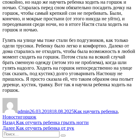
спокойно, но надо же научить ребенка ходить на горшок и
ночью. Старалась перед сном обязательно посадить дочку на
горшок, чтобы самый крепкий сон не перебивать. Были,
конечно, и мокрые простыни (от этого никуда не уйти), и
переодевания среди ночи, но в итоге Настя стала ходить на
горшок и ночью.
Гулять на улице мы тоже стали без подгузников, как только
одели трусики. Ребенку было легко и комфортно. Далеко от
дома старались не отходить, чтобы была возможность в любой
момент сходить на горшок. Потом стала на всякий случай
брать сменную одежду (летом это не проблема), когда шли
гулять надолго. Ходить на горшок непосредственно на улице
(так сказать, под кустик) долго уговаривать Настюшу не
пришлось. Я просто сказала ей, что таким образом она польет
деревце, кустик, травку. Вот так я научила ребенка ходить на
горшок.
Автор
Опубликовано
Рубрики
admin
26.03.2018
18.08.2025
Как научить ребенка
,
Метки
Новости
горшок
Навигация
Предыдущая
Назад
Как отучить ребенка грызть ногти
запись:
Следующая
Далее
Как отучить ребенка от рук
по
Искать:
запись:
Поиск