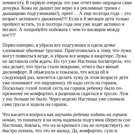
невмоготу. В первую очередь это уже отчетливо ощущала сама
дочурка. Кожа не дышит (не верю я в рекламные трюки с
дышащими подгузниками!), преет… А еще полтора года – это
возраст активного движения!!!! Если в 8 месяцев дети только
пробуют встать, то в полтора года они уже ходят активно и
бегают. А попробуйте побежать с чем-то висящим между
ног!!!!
Перво-наперво, я убрала все подгузники и одела дочке
хлопковые обычные трусики. Приготовилась к тому, что лужи
могут появиться везде, и убрала все ковры в квартире. Лужа
не заставила себя ждать. Но тут уже Настюша посмотрела, что
она делает, что трусы стали мокрыми, отчего был явный
дискомфорт. Я объяснила и показала, что когда ей в
следующий раз, захочется сделать лужу (в этом возрасте дети
уже понимают это ощущение), ей надо сесть на горшок.
Поскольку голой попой сесть на горшок ребенку было по-
прежнему не комфортно, я разрешила садиться в трусах. Луж
у нас больше не было. Через неделю Настюша уже снимала
сама трусы и ходила на горшок.
Что касается вопроса
как научить ребенка ходить на горшок
ночью
, то поначалу я на ночь надевала подгузник (берегла сон
Настюши, боялась, что из-за крепкого сна не почувствует), но
быстро поняла, что это не выход. Да, комфортно, сухо и