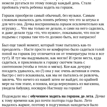
нежели ругаться по этому поводу каждый день. Стали
пробовать учить ребенка ходить на горшок.
Горшок приобрели самый обычный, без музыки. Самым
сложным оказалось дать понять ребенку что это за штука и
для чего она. Дочка воспринимала
горшок
исключительно как
игрушку… Что мы только не делали, и сами на него садились,
и даже делали туда «то, что нужно», показывали, что после
подъема с горшка там что-то должно быть, все напрасно!
Был еще такой момент, который тоже пытались как-то
преодолеть – Насте просто не комфортно было садиться голой
попой на горшок (ну отличается он от температуры тела и все
тут!). И тут мы выдумывали, как могли! И грели места, куда
садиться, и приклеивали к горшку скотчем ткань с
синтепоном (чтобы и тепло и мягко). Кое-как дочурку
посадить удавалось, но (!) она у нас очень активная и очень
быстро с него вскакивала, как мы не пытались ее развлечь,
завлечь. Что ничего из нашей затеи не выйдет, по крайней
мере на том этапе, я поняла, когда вернувшись из магазина,
увидела бабушку, носящую Настюшу на горшке!
Подождали мы с
обучением ходить на горшок до лета
. Дочке
к тому времени как раз почти полтора года было. Лето
выдалось жаркое, поэтому в подгузниках находиться было