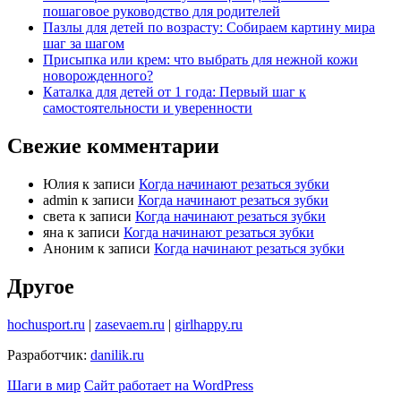
пошаговое руководство для родителей
Пазлы для детей по возрасту: Собираем картину мира
шаг за шагом
Присыпка или крем: что выбрать для нежной кожи
новорожденного?
Каталка для детей от 1 года: Первый шаг к
самостоятельности и уверенности
Свежие комментарии
Юлия
к записи
Когда начинают резаться зубки
admin
к записи
Когда начинают резаться зубки
света
к записи
Когда начинают резаться зубки
яна
к записи
Когда начинают резаться зубки
Аноним
к записи
Когда начинают резаться зубки
Другое
hochusport.ru
|
zasevaem.ru
|
girlhappy.ru
Разработчик:
danilik.ru
Шаги в мир
Сайт работает на WordPress