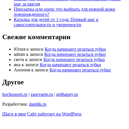
шаг за шагом
Присыпка или крем: что выбрать для нежной кожи
новорожденного?
Каталка для детей от 1 года: Первый шаг к
самостоятельности и уверенности
Свежие комментарии
Юлия
к записи
Когда начинают резаться зубки
admin
к записи
Когда начинают резаться зубки
света
к записи
Когда начинают резаться зубки
яна
к записи
Когда начинают резаться зубки
Аноним
к записи
Когда начинают резаться зубки
Другое
hochusport.ru
|
zasevaem.ru
|
girlhappy.ru
Разработчик:
danilik.ru
Шаги в мир
Сайт работает на WordPress