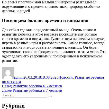
Во время прогулок мой малыш с интересом разглядывал
окружающие его предметы, животных, природу, особенно
деревья, и людей.
Посвящаем больше времени и внимания
Для себя я сделала определенный вывод. Очень важно в
развитии ребенка в этом возрасте посвящать ему больше
своего времени и внимания. Гулять с ним на свежем воздухе,
играть в разные игры и разговаривать. Самое главное, всегда
стараться не игнорировать внимание к малышу. Он будет
чувствовать свою необходимость и важность в этом мире. Это
будет делать его уверенным и полноценным в психическом
развитии.
Автор
Опубликовано
Рубрики
admin
26.03.2018
18.08.2025
Новости
,
Развитие ребенка
по месяцам
Навигация
Предыдущая
Назад
Развитие ребенка в 5 месяцев
запись:
Следующая
Далее
Развитие ребенка в 7 месяцев
по
Искать:
запись:
Поиск
записям
Рубрики