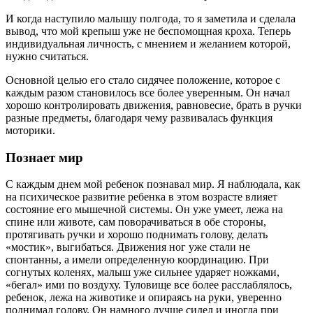
И когда наступило малышу полгода, то я заметила и сделала
вывод, что мой крепыш уже не беспомощная кроха. Теперь
индивидуальная личность, с мнением и желанием которой,
нужно считаться.
Основной целью его стало сидячее положение, которое с
каждым разом становилось все более уверенным. Он начал
хорошо контролировать движения, равновесие, брать в ручки
разные предметы, благодаря чему развивалась функция
моторики.
Познает мир
С каждым днем мой ребенок познавал мир. Я наблюдала, как
на психическое развитие ребенка в этом возрасте влияет
состояние его мышечной системы. Он уже умеет, лежа на
спине или животе, сам поворачиваться в обе стороны,
протягивать ручки и хорошо поднимать голову, делать
«мостик», выгибаться. Движения ног уже стали не
спонтанны, а имели определенную координацию. При
согнутых коленях, малыш уже сильнее ударяет ножками,
«бегал» ими по воздуху. Туловище все более расслаблялось,
ребенок, лежа на животике и опираясь на руки, уверенно
поднимал голову. Он намного лучше сидел и иногда при