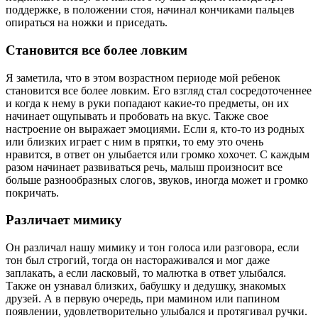
поддержке, в положении стоя, начинал кончиками пальцев
опираться на ножки и приседать.
Становится все более ловким
Я заметила, что в этом возрастном периоде мой ребенок
становится все более ловким. Его взгляд стал сосредоточеннее
и когда к нему в руки попадают какие-то предметы, он их
начинает ощупывать и пробовать на вкус. Также свое
настроение он выражает эмоциями. Если я, кто-то из родных
или близких играет с ним в прятки, то ему это очень
нравится, в ответ он улыбается или громко хохочет. С каждым
разом начинает развиваться речь, малыш произносит все
больше разнообразных слогов, звуков, иногда может и громко
покричать.
Различает мимику
Он различал нашу мимику и тон голоса или разговора, если
тон был строгий, тогда он настораживался и мог даже
заплакать, а если ласковый, то малютка в ответ улыбался.
Также он узнавал близких, бабушку и дедушку, знакомых
друзей. А в первую очередь, при мамином или папином
появлении, удовлетворительно улыбался и протягивал ручки.