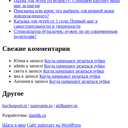
Пазлы для детей по возрасту: Собираем картину мира
шаг за шагом
Присыпка или крем: что выбрать для нежной кожи
новорожденного?
Каталка для детей от 1 года: Первый шаг к
самостоятельности и уверенности
Стерилизатор бутылочек: нужен ли он современным
родителям?
Свежие комментарии
Юлия
к записи
Когда начинают резаться зубки
admin
к записи
Когда начинают резаться зубки
света
к записи
Когда начинают резаться зубки
яна
к записи
Когда начинают резаться зубки
Аноним
к записи
Когда начинают резаться зубки
Другое
hochusport.ru
|
zasevaem.ru
|
girlhappy.ru
Разработчик:
danilik.ru
Шаги в мир
Сайт работает на WordPress