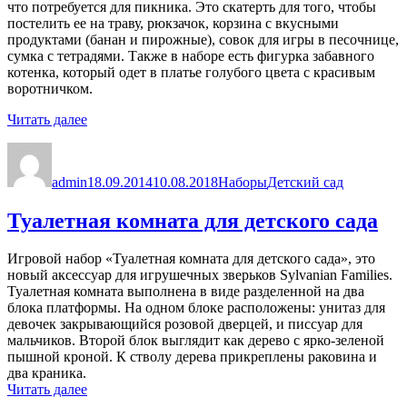
что потребуется для пикника. Это скатерть для того, чтобы
постелить ее на траву, рюкзачок, корзина с вкусными
продуктами (банан и пирожные), совок для игры в песочнице,
сумка с тетрадями. Также в наборе есть фигурка забавного
котенка, который одет в платье голубого цвета с красивым
воротничком.
«Пикник
Читать далее
в
Автор
Опубликовано
Рубрики
Метки
детском
саду»
admin
18.09.2014
10.08.2018
Наборы
Детский сад
Туалетная комната для детского сада
Игровой набор «Туалетная комната для детского сада», это
новый аксессуар для игрушечных зверьков Sylvanian Families.
Туалетная комната выполнена в виде разделенной на два
блока платформы. На одном блоке расположены: унитаз для
девочек закрывающийся розовой дверцей, и писсуар для
мальчиков. Второй блок выглядит как дерево с ярко-зеленой
пышной кроной. К стволу дерева прикреплены раковина и
два краника.
«Туалетная
Читать далее
комната