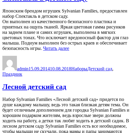
Японским брендом игрушек Sylvanian Families, предоставлен
набор Спектакль в детском саду.
Он выполнен из качественного безопасного пластика и
приятных на ощупь тканей. Яркая цветовая гамма рисунков
на заднем плане и самих игрушек, выполнена в мягких
цветовых тонах. Что исключает вредоносный фактор для глаз
малыша. Подиум выполнен без острых краев и обеспечивает
«Спектакль
безопасность игры.
Читать далее
в
Автор
Опубликовано
Рубрики
Метки
детском
саду»
admin
15.09.2014
10.08.2018
Наборы
Детский сад
,
Праздник
Лесной детский сад
Набор Sylvanian Families «Лесной детский сад» придется по
душе каждому малышу, ведь это такая близкая детям тема. Он
будет отличным дополнением для городка Sylvanian Families и
хорошим подарком жителям, ведь взрослые звери должны
ходить на работу, а детки так любят ходить в детский садик. В
лесном детском саду Sylvanian Families есть все необходимое,
чтобы малыши не скучали, пока мамы и папы занимаются