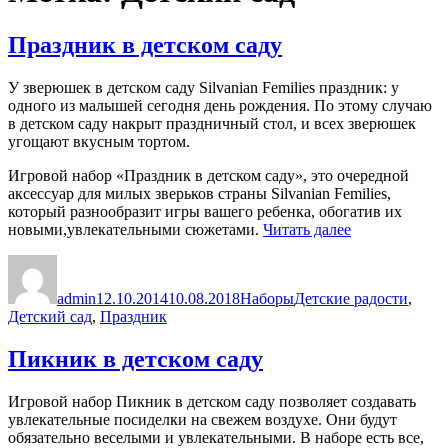
Праздник в детском саду
У зверюшек в детском саду Silvanian Femilies праздник: у
одного из малышей сегодня день рождения. По этому случаю
в детском саду накрыт праздничный стол, и всех зверюшек
угощают вкусным тортом.
Игровой набор «Праздник в детском саду», это очередной
аксессуар для милых зверьков страны Silvanian Femilies,
который разнообразит игры вашего ребенка, обогатив их
«Праздник
новыми,увлекательными сюжетами.
Читать далее
в
Автор
Опубликовано
Рубрики
Метки
детском
саду»
admin
12.10.2014
10.08.2018
Наборы
Детские радости
,
Детский сад
,
Праздник
Пикник в детском саду
Игровой набор Пикник в детском саду позволяет создавать
увлекательные посиделки на свежем воздухе. Они будут
обязательно веселыми и увлекательными. В наборе есть все,