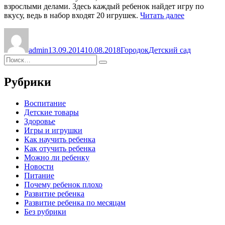
взрослыми делами. Здесь каждый ребенок найдет игру по
«Лесной
вкусу, ведь в набор входят 20 игрушек.
Читать далее
детский
Автор
Опубликовано
Рубрики
Метки
сад»
admin
13.09.2014
10.08.2018
Городок
Детский сад
Искать:
Поиск
Рубрики
Воспитание
Детские товары
Здоровье
Игры и игрушки
Как научить ребенка
Как отучить ребенка
Можно ли ребенку
Новости
Питание
Почему ребенок плохо
Развитие ребенка
Развитие ребенка по месяцам
Без рубрики