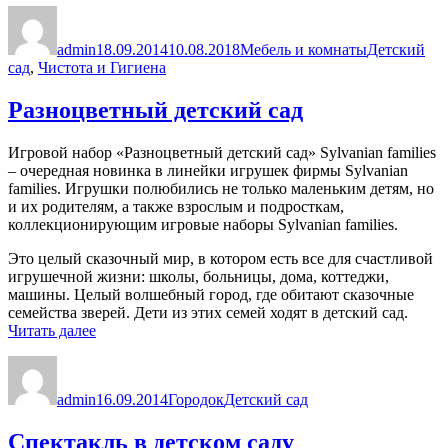
Автор
Опубликовано
Рубрики
Метки
для
детского
admin
18.09.2014
10.08.2018
Мебель и комнаты
Детский
сада»
сад
,
Чистота и Гигиена
Разноцветный детский сад
Игровой набор «Разноцветный детский сад» Sylvanian families
– очередная новинка в линейки игрушек фирмы Sylvanian
families. Игрушки полюбились не только маленьким детям, но
и их родителям, а также взрослым и подросткам,
коллекционирующим игровые наборы Sylvanian families.
Это целый сказочный мир, в котором есть все для счастливой
игрушечной жизни: школы, больницы, дома, коттеджи,
машины. Целый волшебный город, где обитают сказочные
семейства зверей. Дети из этих семей ходят в детский сад.
«Разноцветный
Читать далее
детский
Автор
Опубликовано
Рубрики
Метки
сад»
admin
16.09.2014
Городок
Детский сад
Спектакль в детском саду