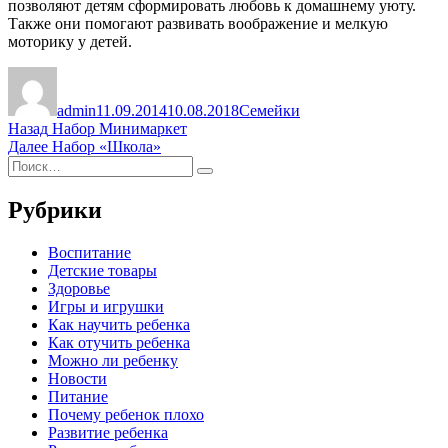
позволяют детям сформировать любовь к домашнему уюту.
Также они помогают развивать воображение и мелкую
моторику у детей.
Автор
Опубликовано
Рубрики
admin
11.09.2014
10.08.2018
Семейки
Навигация
Предыдущая
Назад
Набор Минимаркет
запись:
Следующая
Далее
Набор «Школа»
по
Искать:
запись:
Поиск
записям
Рубрики
Воспитание
Детские товары
Здоровье
Игры и игрушки
Как научить ребенка
Как отучить ребенка
Можно ли ребенку
Новости
Питание
Почему ребенок плохо
Развитие ребенка