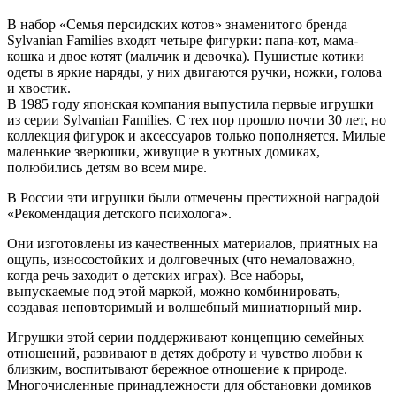
В набор «Семья персидских котов» знаменитого бренда
Sylvanian Families входят четыре фигурки: папа-кот, мама-
кошка и двое котят (мальчик и девочка). Пушистые котики
одеты в яркие наряды, у них двигаются ручки, ножки, голова
и хвостик.
В 1985 году японская компания выпустила первые игрушки
из серии Sylvanian Families. С тех пор прошло почти 30 лет, но
коллекция фигурок и аксессуаров только пополняется. Милые
маленькие зверюшки, живущие в уютных домиках,
полюбились детям во всем мире.
В России эти игрушки были отмечены престижной наградой
«Рекомендация детского психолога».
Они изготовлены из качественных материалов, приятных на
ощупь, износостойких и долговечных (что немаловажно,
когда речь заходит о детских играх). Все наборы,
выпускаемые под этой маркой, можно комбинировать,
создавая неповторимый и волшебный миниатюрный мир.
Игрушки этой серии поддерживают концепцию семейных
отношений, развивают в детях доброту и чувство любви к
близким, воспитывают бережное отношение к природе.
Многочисленные принадлежности для обстановки домиков