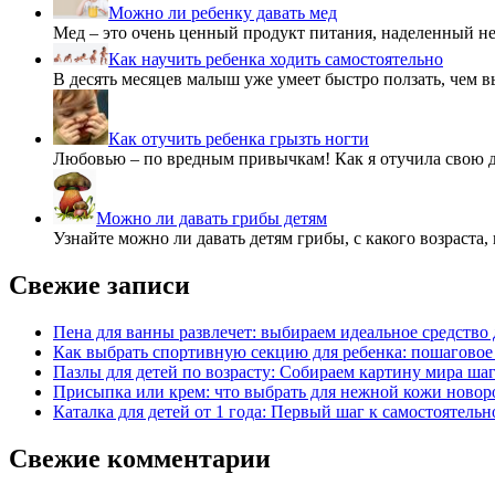
Можно ли ребенку давать мед
Мед – это очень ценный продукт питания, наделенный н
Как научить ребенка ходить самостоятельно
В десять месяцев малыш уже умеет быстро ползать, чем 
Как отучить ребенка грызть ногти
Любовью – по вредным привычкам! Как я отучила свою 
Можно ли давать грибы детям
Узнайте можно ли давать детям грибы, с какого возраста,
Свежие записи
Пена для ванны развлечет: выбираем идеальное средство 
Как выбрать спортивную секцию для ребенка: пошаговое
Пазлы для детей по возрасту: Собираем картину мира шаг
Присыпка или крем: что выбрать для нежной кожи ново
Каталка для детей от 1 года: Первый шаг к самостоятель
Свежие комментарии