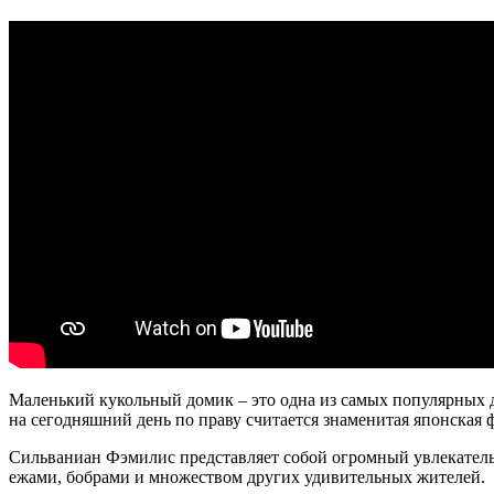
Маленький кукольный домик – это одна из самых популярных д
на сегодняшний день по праву считается знаменитая японская ф
Сильваниан Фэмилис представляет собой огромный увлекатель
ежами, бобрами и множеством других удивительных жителей.