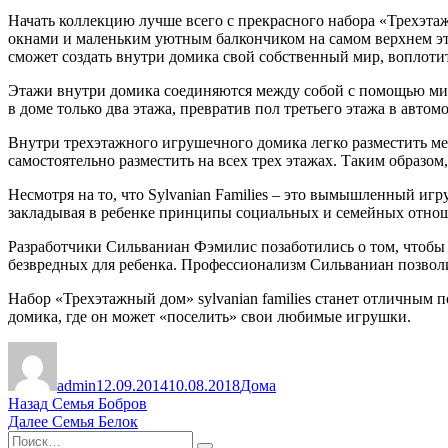
Начать коллекцию лучше всего с прекрасного набора «Трехэт
окнами и маленьким уютным балкончиком на самом верхнем этаж
сможет создать внутри домика свой собственный мир, воплоти
Этажи внутри домика соединяются между собой с помощью ми
в доме только два этажа, превратив пол третьего этажа в авто
Внутри трехэтажного игрушечного домика легко разместить ме
самостоятельно разместить на всех трех этажах. Таким образо
Несмотря на то, что Sylvanian Families – это вымышленный иг
закладывая в ребенке принципы социальных и семейных отно
Разработчики Сильваниан Фэмилис позаботились о том, чтобы
безвредных для ребенка. Профессионализм Сильваниан позволил
Набор «Трехэтажный дом» sylvanian families станет отличным
домика, где он может «поселить» свои любимые игрушки.
Автор
Опубликовано
Рубрики
admin
12.09.2014
10.08.2018
Дома
Навигация
Предыдущая
Назад
Семья Бобров
запись:
Следующая
Далее
Семья Белок
по
Искать:
запись: