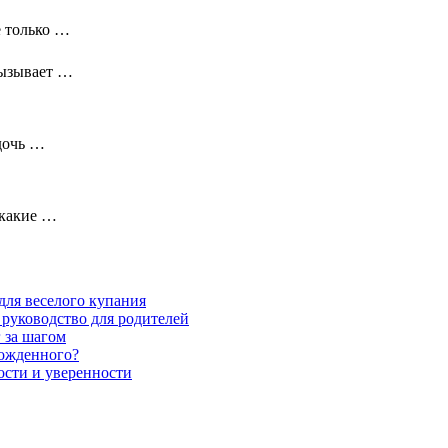
е только …
вызывает …
дочь …
 какие …
для веселого купания
 руководство для родителей
 за шагом
рожденного?
ности и уверенности