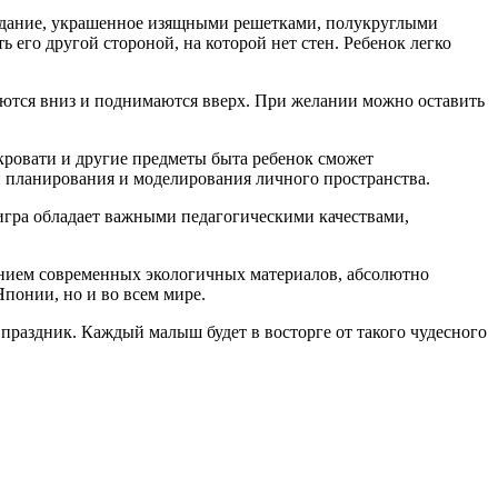
 здание, украшенное изящными решетками, полукруглыми
его другой стороной, на которой нет стен. Ребенок легко
тся вниз и поднимаются вверх. При желании можно оставить
кровати и другие предметы быта ребенок сможет
ки планирования и моделирования личного пространства.
я игра обладает важными педагогическими качествами,
анием современных экологичных материалов, абсолютно
понии, но и во всем мире.
праздник. Каждый малыш будет в восторге от такого чудесного