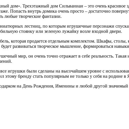
ажный дом». Трехэтажный дом Сильваниан – это очень красивое
е. Попасть внутрь домика очень просто – достаточно повернуть 
ть любые творческие фантазии.
ниатюрных лестниц, по которым игрушечные персонажи спускаю
мобильную стоянку или зеленую лужайку возле входной двери.
бель, которая продается отдельным комплектом. Шкафы, столы, 
м, будет развиваться творческое мышление, формироваться навы
рушечный мир, он очень точно отражает в себе реальность. Така
шений.
 все игрушки были сделаны на высочайшем уровне с использов
 этому бренду стать популярным не только у себя на родине в Я
 подарком на День Рождения, Именины и любой другой значимый 