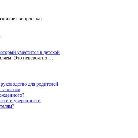
озникает вопрос: как …
…
который уместится в детской
вляем! Это невероятно …
 руководство для родителей
 за шагом
рожденного?
ности и уверенности
телям?