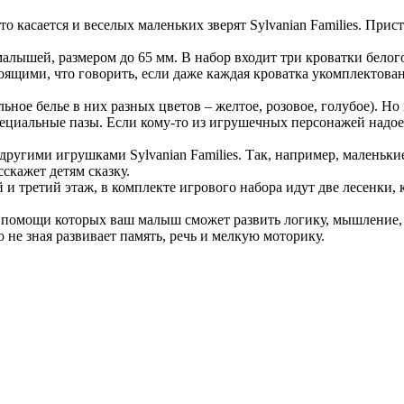
о касается и веселых маленьких зверят Sylvanian Families. Прис
 малышей, размером до 65 мм. В набор входит три кроватки бел
тоящими, что говорить, если даже каждая кроватка укомплектова
ное белье в них разных цветов – желтое, розовое, голубое). Но
пециальные пазы. Если кому-то из игрушечных персонажей надоел
другими игрушками Sylvanian Families. Так, например, маленьки
сскажет детям сказку.
 и третий этаж, в комплекте игрового набора идут две лесенки,
 помощи которых ваш малыш сможет развить логику, мышление, 
 не зная развивает память, речь и мелкую моторику.