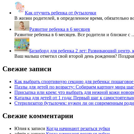
Как отучить ребенка от бутылочки
В жизни родителей, в определенное время, обязательно в
Развитие ребенка в 6 месяцев
Развитие ребенка в 6 месяцев. Все родители и близкие с 
Бизиборд для ребенка 2 лет: Развивающий центр, 
Ваш малыш отметил свой второй день рождения? Поздра
Свежие записи
Как выбрать спортивную секцию для ребенка: пошаговое
Пазлы для детей по возрасту: Собираем картину мира шаг
Присыпка или крем: что выбрать для нежной кожи ново
Каталка для детей от 1 года: Первый шаг к самостоятель
Стерилизатор бутылочек: нужен ли он современным роди
Свежие комментарии
Юлия
к записи
Когда начинают резаться зубки
admin
к записи
Когда начинают резаться зубки