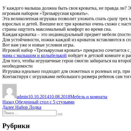
У каждого малыша должна быть своя кроватка, не правда ли? Эт
игровым набором «Трехъярусная кровать».
Эта великолепная игрушка позволит уложить спать сразу трех
взрослых и детей. Внешне все три кроватки очень схожи с нас
страны ощутить максимальный комфорт во время сна.
Каждая кроватка – это индивидуальный предмет мебели (постель
Для устойчивости, ножки каждой из кроваток вставляются в с
Вот вам уже и новые условия игры.
Игровой набор «Трехъярусная кровать» прекрасно сочетается с 
мама с малышом и колыбелькой
побудет в детской комнате и ра
Для того, чтобы игрушечные герои смогли забираться на второй
необходимости
Игрушка идеально подходит для сюжетных и ролевых игр, при
Контактируя с игрушками небольшого размера ребенок сам того
Автор
Опубликовано
Рубрики
admin
10.10.2014
10.08.2018
Мебель и комнаты
Навигация
Предыдущая
Назад
Обеденный стол с 5 стульями
запись:
Следующая
Далее
Набор Лодка
по
Искать:
запись:
Поиск
записям
Рубрики