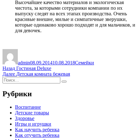
Высочайшее качество материалов и экологическая
чистота, за которыми сотрудники компании по их
выпуску следят на всех этапах производства. Очень
красивые внешне, милые и симпатичные зверушки,
которые одинаково хорошо подходят и для мальчиков, и
для девочек.
Автор
Опубликовано
Рубрики
admin
08.09.2014
10.08.2018
Семейки
Навигация
Предыдущая
Назад
Гостиная Deluxe
запись:
Следующая
Далее
Детская комната бежевая
по
Искать:
запись:
Поиск
записям
Рубрики
Воспитание
Детские товары
Здоровье
Игры и игрушки
Как научить ребенка
Как отучить ребенка